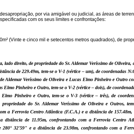
 desapropriação, por via amigável ou judicial, as áreas de terr
especificadas com os seus limites e confrontações:
m² (Vinte e cinco mil e setecentos metros quadrados), de propr
sa, lado direito, de propriedade do Sr. Aldemar Veríssimo de Oliveira
stância de 229.49m, tem-se o V-1 (vértice – um), de coordenadas N:8
es de Aldemar Veríssimo de Oliveira e Lucas Elmo Pinheiro e Outro c
 Elmo Pinheiro e Outro, tem-se o V-2 (vértice – dois), de coordena
Elmo Pinheiro e Outro, tem-se o V-3 (vértice – três), de coord
propriedade do Sr. Aldemar Veríssimo de Oliveira e Outros, tem
com a Ferrovia Centro Atlântica (F.C.A.) e a distância de 157.48m,
 distância de 11.95m, confrontando com a Ferrovia Centro Atlânt
80° 32'59" e a distância de 23.98m, confrontando com a Ferrovia