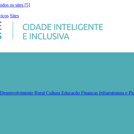
todos os sites [5]
viços
Sites
e Desenvolvimento Rural
Cultura
Educação
Finanças
Infraestrutura e 