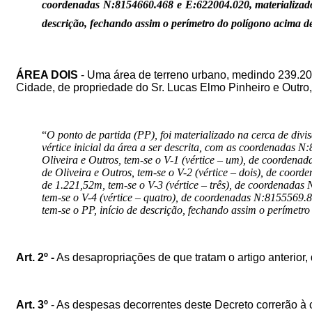
coordenadas N:8154660.468 e E:622004.020, materializado n
descrição, fechando assim o perímetro do polígono acima de
ÁREA DOIS
- Uma área de terreno urbano, medindo 239.200,
Cidade, de propriedade do Sr.
Lucas Elmo Pinheiro e Outro,
“
O ponto de partida (PP), foi materializado na cerca de div
vértice inicial da área a ser descrita, com as coordenadas
Oliveira e Outros, tem-se o V-1 (vértice – um), de coorden
de Oliveira e Outros, tem-se o V-2 (vértice – dois), de coo
de 1.221,52m, tem-se o V-3 (vértice – três), de coordenada
tem-se o V-4 (vértice – quatro), de coordenadas N:8155569.8
tem-se o PP, início de descrição, fechando assim o perímetro
Art. 2º -
As desapropriações de que tratam o artigo anterior
Art. 3º
- As despesas decorrentes deste Decreto correrão à c