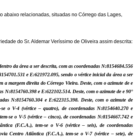
eno abaixo relacionadas, situadas no Córrego das Lages,
iedade do Sr. Aldemar Veríssimo de Oliveira assim descrita:
, dentro da área a ser descrita, com as coordenadas N:8154684.556
154701.531 e E:621972.095, sendo o vértice inicial da área a ser
om a margem direita do Córrego Vieira. Deste, com o azimute de e
das N:8154760.398 e E:622102.514. Deste, com o azimute de e 90°
enadas N:8154760.304 e E:622315.398. Deste, com o azimute de
-se o V-4 (vértice – quatro), de coordenadas N:8154640.270 e
 tem-se o V-5 (vértice – cinco), de coordenadas N:8154667.742 e
ica (F.C.A.), tem-se o V-6 (vértice – seis), de coordenadas
 Centro Atlântica (F.C.A.), tem-se o V-7 (vértice – sete), de