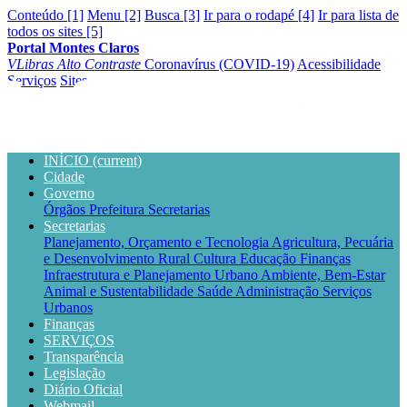
Conteúdo [1]
Menu [2]
Busca [3]
Ir para o rodapé [4]
Ir para lista de
todos os sites [5]
Portal Montes Claros
VLibras
Alto Contraste
Coronavírus (COVID-19)
Acessibilidade
Serviços
Sites
INÍCIO
(current)
Cidade
Governo
Órgãos
Prefeitura
Secretarias
Secretarias
Planejamento, Orçamento e Tecnologia
Agricultura, Pecuária
e Desenvolvimento Rural
Cultura
Educação
Finanças
Infraestrutura e Planejamento Urbano
Ambiente, Bem-Estar
Animal e Sustentabilidade
Saúde
Administração
Serviços
Urbanos
Finanças
SERVIÇOS
Transparência
Legislação
Diário Oficial
Webmail