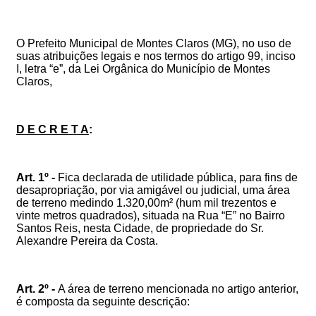
O Prefeito Municipal de Montes Claros (MG), no uso de
suas atribuições legais e nos termos do artigo 99, inciso
I, letra “e”, da Lei Orgânica do Município de Montes
Claros,
D E C R E T A
:
Art. 1º -
Fica declarada de utilidade pública, para fins de
desapropriação, por via amigável ou judicial, uma área
de terreno medindo 1.320,00m² (hum mil trezentos e
vinte metros quadrados), situada na Rua “E” no Bairro
Santos Reis, nesta Cidade, de propriedade do Sr.
Alexandre Pereira da Costa.
Art. 2º -
A área de terreno mencionada no artigo anterior,
é composta da seguinte descrição: