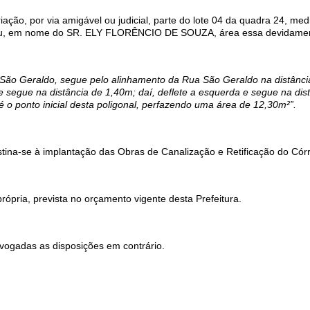
riação, por via amigável ou judicial, parte do lote 04 da quadra 24, m
deu, em nome do SR. ELY FLORÊNCIO DE SOUZA, área essa devidamente
 Geraldo, segue pelo alinhamento da Rua São Geraldo na distância de 
e segue na distância de 1,40m; daí, deflete a esquerda e segue na dis
é o ponto inicial desta poligonal, perfazendo uma área de 12,30m²”.
destina-se à implantação das Obras de Canalização e Retificação do Cór
ópria, prevista no orçamento vigente desta Prefeitura.
evogadas as disposições em contrário.