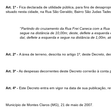
Art. 1º -
Fica declarada de utilidade pública, para fins de desaprop
situado nesta cidade, na Rua São Geraldo, Bairro São Judas Ta
Partindo do cruzamento da Rua Frei Caneca com a Rua São
“
segue na distância de 10,00m; deste, deflete a esquerda 
daí, deflete a esquerda e segue na distância de 1,00m, at
Art. 2º -
A área de terreno, descrita no artigo 1º, deste Decreto, 
Art. 3º -
As despesas decorrentes deste Decreto correrão à conta pr
Art. 4º -
Este Decreto entra em vigor na data de sua publicação, r
Município de Montes Claros (MG), 21 de maio de 2007.