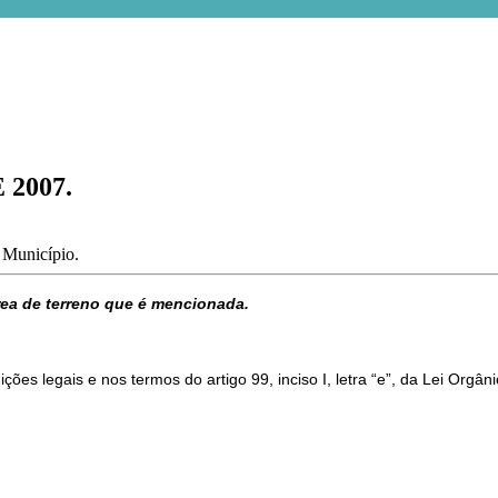
 2007.
o Município.
área de terreno que é mencionada.
ões legais e nos termos do artigo 99, inciso I, letra “e”, da Lei Orgâ