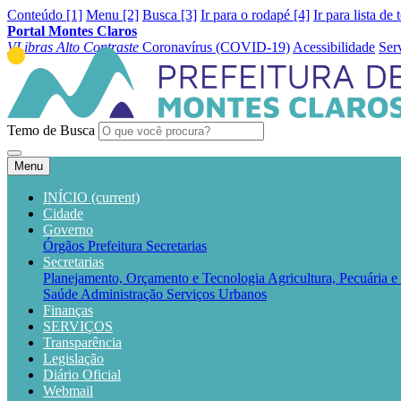
Conteúdo [1]
Menu [2]
Busca [3]
Ir para o rodapé [4]
Ir para lista de 
Portal Montes Claros
VLibras
Alto Contraste
Coronavírus (COVID-19)
Acessibilidade
Ser
Temo de Busca
Menu
INÍCIO
(current)
Cidade
Governo
Órgãos
Prefeitura
Secretarias
Secretarias
Planejamento, Orçamento e Tecnologia
Agricultura, Pecuária 
Saúde
Administração
Serviços Urbanos
Finanças
SERVIÇOS
Transparência
Legislação
Diário Oficial
Webmail