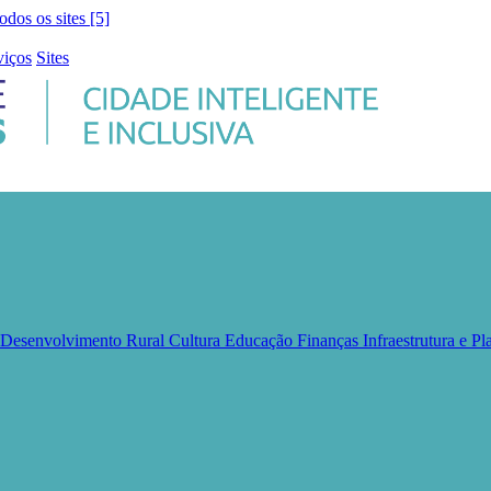
todos os sites [5]
viços
Sites
e Desenvolvimento Rural
Cultura
Educação
Finanças
Infraestrutura e 