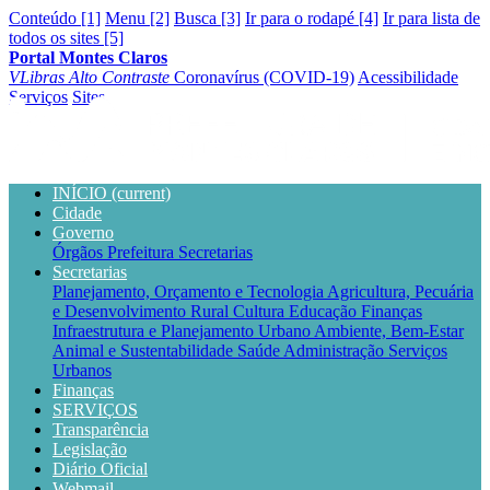
Conteúdo [1]
Menu [2]
Busca [3]
Ir para o rodapé [4]
Ir para lista de
todos os sites [5]
Portal Montes Claros
VLibras
Alto Contraste
Coronavírus (COVID-19)
Acessibilidade
Serviços
Sites
INÍCIO
(current)
Cidade
Governo
Órgãos
Prefeitura
Secretarias
Secretarias
Planejamento, Orçamento e Tecnologia
Agricultura, Pecuária
e Desenvolvimento Rural
Cultura
Educação
Finanças
Infraestrutura e Planejamento Urbano
Ambiente, Bem-Estar
Animal e Sustentabilidade
Saúde
Administração
Serviços
Urbanos
Finanças
SERVIÇOS
Transparência
Legislação
Diário Oficial
Webmail