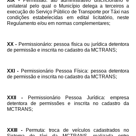
XIX
-
Permissão:
ato
administrativo
discricionário
e
unilateral
pelo
qual
o
Município
delega
a
terceiros
a
execução
do
Serviço
Público
de
Transporte
por
Táxi
nas
condições
estabelecidas
em
edital
licitatório,
neste
Regulamento
e/ou
em
normas
complementares;
XX
-
Permissionário:
pessoa
física
ou
jurídica
detentora
de
permissão
e
inscrita
no
cadastro
da
MCTRANS;
XXI
-
Permissionário
Pessoa
Física:
pessoa
detentora
de
permissão
e
inscrita
no
cadastro
da
MCTRANS;
XXII
-
Permissionário
Pessoa
Jurídica:
empresa
detentora
de
permissões
e
inscrita
no
cadastro
da
MCTRANS;
XXIII
-
Permuta:
troca
de
veículos
cadastrados
no
Sistema
de
táxi
da
MCTRANS,
realizada
entre