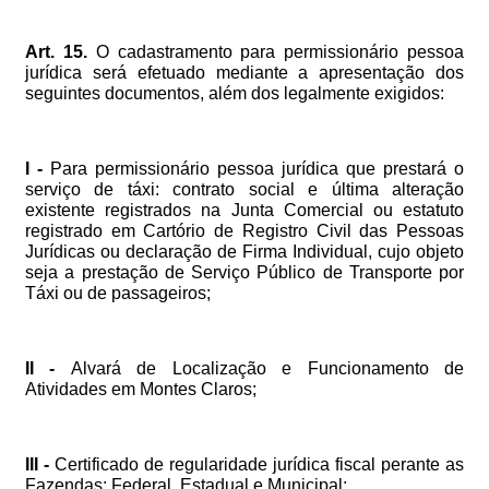
Art.
15.
O
cadastramento
para
permissionário
pessoa
jurídica
será
efetuado
mediante
a
apresentação
dos
seguintes
documentos,
além
dos
legalmente
exigidos:
I
-
Para
permissionário
pessoa
jurídica
que
prestará
o
serviço
de
táxi:
contrato
social
e
última
alteração
existente
registrados
na
Junta
Comercial
ou
estatuto
registrado
em
Cartório
de
Registro
Civil
das
Pessoas
Jurídicas
ou
declaração
de
Firma
Individual,
cujo
objeto
seja
a
prestação
de
Serviço
Público
de
Transporte
por
Táxi
ou
de
passageiros;
II
-
Alvará
de
Localização
e
Funcionamento
de
Atividades
em
Montes
Claros;
III
-
Certificado
de
regularidade
jurídica
fiscal
perante
as
Fazendas:
Federal,
Estadual
e
Municipal;