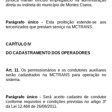
jurídica
manter
vínculo
empregatício
na
administração
direta
ou
indireta
do
município
de
Montes
Claros.
Parágrafo
único
-
Esta
proibição
estende-se
aos
terceirizados
que
prestam
serviço
na
MCTRANS.
CAPÍTULO
IV
DO
CADASTRAMENTO
DOS
OPERADORES
Art.
11.
Os
permissionários
e
os
condutores
auxiliares
serão
cadastrados
na
MCTRANS
para
operação
no
sistema.
Parágrafo
único
-
Será
aceito
cadastro
de
condutor
conforme
requisitos
e
condições
previstas
no
artigo
3º
da
Lei
12.468
de
26/08/2011.