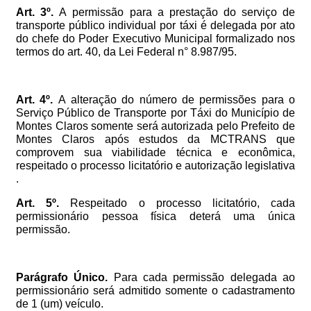
Art.
3º.
A
permissão
para
a
prestação
do
serviço
de
transporte
público
individual
por
táxi
é
delegada
por
ato
do
chefe
do
Poder
Executivo
Municipal
formalizado
nos
termos
do
art.
40,
da
Lei
Federal
n°
8.987/95.
Art.
4º.
A
alteração
do
número
de
permissões
para
o
Serviço
Público
de
Transporte
por
Táxi
do
Município
de
Montes
Claros
somente
será
autorizada
pelo
Prefeito
de
Montes
Claros
após
estudos
da
MCTRANS
que
comprovem
sua
viabilidade
técnica
e
econômica,
respeitado
o
processo
licitatório
e
autorização
legislativa
.
Art.
5º.
Respeitado
o
processo
licitatório,
cada
permissionário
pessoa
física
deterá
uma
única
permissão.
Parágrafo
Único.
Para
cada
permissão
delegada
ao
permissionário
será
admitido
somente
o
cadastramento
de
1
(um)
veículo.