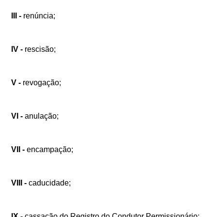
III
-
renúncia;
IV
-
rescisão;
V
-
revogação;
VI
-
anulação;
VII
-
encampação;
VIII
-
caducidade;
IX
-
cassação
do
Registro
do
Condutor
Permissionário;