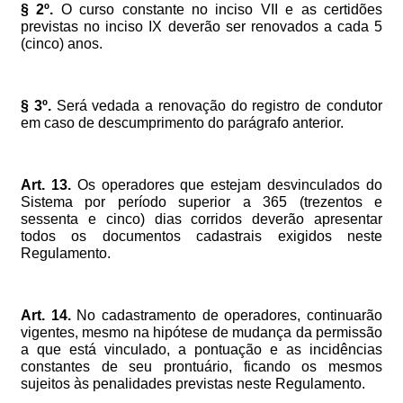
§
2º.
O
curso
constante
no
inciso
VII
e
as
certidões
previstas
no
inciso
IX
deverão
ser
renovados
a
cada
5
(cinco)
anos.
§
3º.
Será
vedada
a
renovação
do
registro
de
condutor
em
caso
de
descumprimento
do
parágrafo
anterior.
Art.
13.
Os
operadores
que
estejam
desvinculados
do
Sistema
por
período
superior
a
365
(trezentos
e
sessenta
e
cinco)
dias
corridos
deverão
apresentar
todos
os
documentos
cadastrais
exigidos
neste
Regulamento.
Art.
14.
No
cadastramento
de
operadores,
continuarão
vigentes,
mesmo
na
hipótese
de
mudança
da
permissão
a
que
está
vinculado,
a
pontuação
e
as
incidências
constantes
de
seu
prontuário,
ficando
os
mesmos
sujeitos
às
penalidades
previstas
neste
Regulamento.