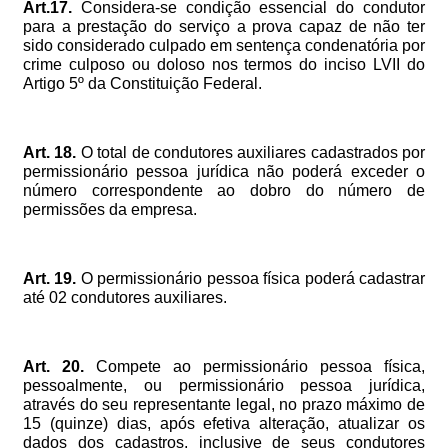
Art.17.
Considera-se
condição
essencial
do
condutor
para
a
prestação
do
serviço
a
prova
capaz
de
não
ter
sido
considerado
culpado
em
sentença
condenatória
por
crime
culposo
ou
doloso
nos
termos
do
inciso
LVII
do
Artigo
5º
da
Constituição
Federal.
Art.
18.
O
total
de
condutores
auxiliares
cadastrados
por
permissionário
pessoa
jurídica
não
poderá
exceder
o
número
correspondente
ao
dobro
do
número
de
permissões
da
empresa.
Art.
19.
O
permissionário
pessoa
física
poderá
cadastrar
até
02
condutores
auxiliares.
Art.
20.
Compete
ao
permissionário
pessoa
física,
pessoalmente,
ou
permissionário
pessoa
jurídica,
através
do
seu
representante
legal,
no
prazo
máximo
de
15
(quinze)
dias,
após
efetiva
alteração,
atualizar
os
dados
dos
cadastros,
inclusive
de
seus
condutores