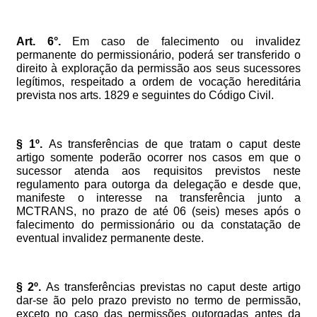
Art.
6°.
Em
caso
de
falecimento
ou
invalidez
permanente
do
permissionário,
poderá
ser
transferido
o
direito
à
exploração
da
permissão
aos
seus
sucessores
legítimos,
respeitado
a
ordem
de
vocação
hereditária
prevista
nos
arts.
1829
e
seguintes
do
Código
Civil.
§
1º.
As
transferências
de
que
tratam
o
caput
deste
artigo
somente
poderão
ocorrer
nos
casos
em
que
o
sucessor
atenda
aos
requisitos
previstos
neste
regulamento
para
outorga
da
delegação
e
desde
que,
manifeste
o
interesse
na
transferência
junto
a
MCTRANS,
no
prazo
de
até
06
(seis)
meses
após
o
falecimento
do
permissionário
ou
da
constatação
de
eventual
invalidez
permanente
deste.
§
2º.
As
transferências
previstas
no
caput
deste
artigo
dar-se
ão
pelo
prazo
previsto
no
termo
de
permissão,
exceto
no
caso
das
permissões
outorgadas
antes
da