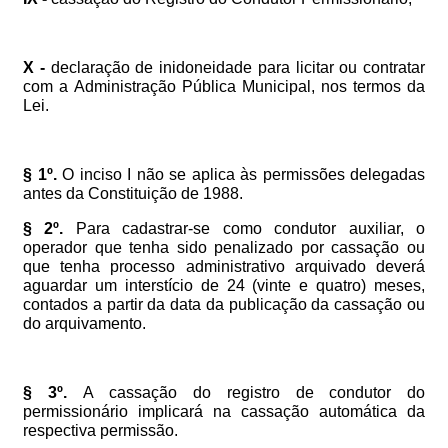
X
-
declaração
de
inidoneidade
para
licitar
ou
contratar
com
a
Administração
Pública
Municipal,
nos
termos
da
Lei.
§
1º.
O
inciso
I
não
se
aplica
às
permissões
delegadas
antes
da
Constituição
de
1988.
§
2º.
Para
cadastrar-se
como
condutor
auxiliar,
o
operador
que
tenha
sido
penalizado
por
cassação
ou
que
tenha
processo
administrativo
arquivado
deverá
aguardar
um
interstício
de
24
(vinte
e
quatro)
meses,
contados
a
partir
da
data
da
publicação
da
cassação
ou
do
arquivamento.
§
3º.
A
cassação
do
registro
de
condutor
do
permissionário
implicará
na
cassação
automática
da
respectiva
permissão.