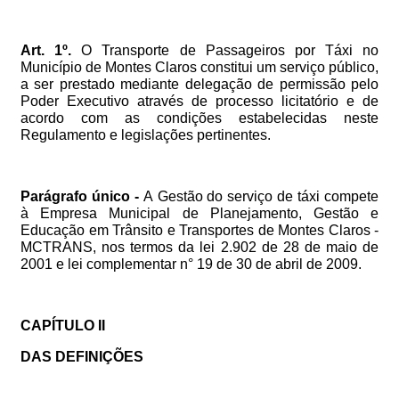
Art.
1º.
O
Transporte
de
Passageiros
por
Táxi
no
Município
de
Montes
Claros
constitui
um
serviço
público,
a
ser
prestado
mediante
delegação
de
permissão
pelo
Poder
Executivo
através
de
processo
licitatório
e
de
acordo
com
as
condições
estabelecidas
neste
Regulamento
e
legislações
pertinentes.
Parágrafo
único
-
A
Gestão
do
serviço
de
táxi
compete
à
Empresa
Municipal
de
Planejamento,
Gestão
e
Educação
em
Trânsito
e
Transportes
de
Montes
Claros
-
MCTRANS,
nos
termos
da
lei
2.902
de
28
de
maio
de
2001
e
lei
complementar
n°
19
de
30
de
abril
de
2009.
CAPÍTULO
II
DAS
DEFINIÇÕES