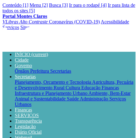
Conteúdo [1]
Menu [2]
Busca [3]
Ir para o rodapé [4]
Ir para lista de
todos os sites [5]
Portal Montes Claros
VLibras
Alto Contraste
Coronavírus (COVID-19)
Acessibilidade
Serviços
Sites
INÍCIO
(current)
Cidade
Governo
Órgãos
Prefeitura
Secretarias
Secretarias
Planejamento, Orçamento e Tecnologia
Agricultura, Pecuária
e Desenvolvimento Rural
Cultura
Educação
Finanças
Infraestrutura e Planejamento Urbano
Ambiente, Bem-Estar
Animal e Sustentabilidade
Saúde
Administração
Serviços
Urbanos
Finanças
SERVIÇOS
Transparência
Legislação
Diário Oficial
Webmail