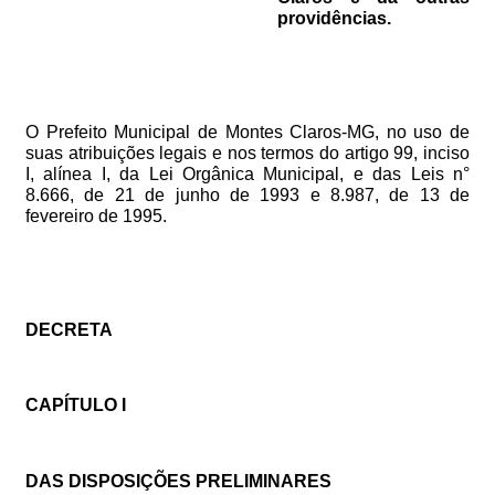
providências.
O
Prefeito
Municipal
de
Montes
Claros-MG,
no
uso
de
suas
atribuições
legais
e
nos
termos
do
artigo
99,
inciso
I,
alínea
I,
da
Lei
Orgânica
Municipal,
e
das
Leis
n°
8.666,
de
21
de
junho
de
1993
e
8.987,
de
13
de
fevereiro
de
1995.
DECRETA
CAPÍTULO
I
DAS
DISPOSIÇÕES
PRELIMINARES