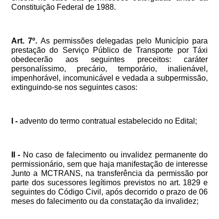
Constituição
Federal
de
1988.
Art.
7º.
As
permissões
delegadas
pelo
Município
para
prestação
do
Serviço
Público
de
Transporte
por
Táxi
obedecerão
aos
seguintes
preceitos:
caráter
personalíssimo,
precário,
temporário,
inalienável,
impenhorável,
incomunicável
e
vedada
a
subpermissão,
extinguindo-se
nos
seguintes
casos:
I
-
advento
do
termo
contratual
estabelecido
no
Edital;
II
-
No
caso
de
falecimento
ou
invalidez
permanente
do
permissionário,
sem
que
haja
manifestação
de
interesse
Junto
a
MCTRANS,
na
transferência
da
permissão
por
parte
dos
sucessores
legítimos
previstos
no
art.
1829
e
seguintes
do
Código
Civil,
após
decorrido
o
prazo
de
06
meses
do
falecimento
ou
da
constatação
da
invalidez;