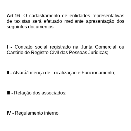
Art.16.
O
cadastramento
de
entidades
representativas
de
taxistas
será
efetuado
mediante
apresentação
dos
seguintes
documentos:
I
-
Contrato
social
registrado
na
Junta
Comercial
ou
Cartório
de
Registro
Civil
das
Pessoas
Jurídicas;
II
-
Alvará/Licença
de
Localização
e
Funcionamento;
III
-
Relação
dos
associados;
IV
-
Regulamento
interno.