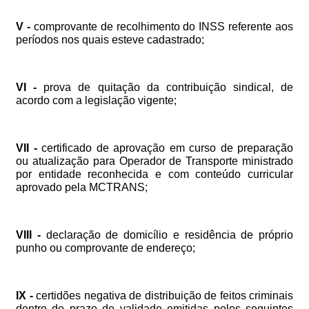
V
-
comprovante
de
recolhimento
do
INSS
referente
aos
períodos
nos
quais
esteve
cadastrado;
VI
-
prova
de
quitação
da
contribuição
sindical,
de
acordo
com
a
legislação
vigente;
VII
-
certificado
de
aprovação
em
curso
de
preparação
ou
atualização
para
Operador
de
Transporte
ministrado
por
entidade
reconhecida
e
com
conteúdo
curricular
aprovado
pela
MCTRANS;
VIII
-
declaração
de
domicílio
e
residência
de
próprio
punho
ou
comprovante
de
endereço;
IX
-
certidões
negativa
de
distribuição
de
feitos
criminais
dentro
do
prazo
de
validade
emitidas
pelos
seguintes