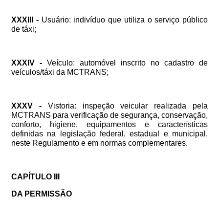
XXXIII
-
Usuário:
indivíduo
que
utiliza
o
serviço
público
de
táxi;
XXXIV
-
Veículo:
automóvel
inscrito
no
cadastro
de
veículos/táxi
da
MCTRANS;
XXXV
-
Vistoria:
inspeção
veicular
realizada
pela
MCTRANS
para
verificação
de
segurança,
conservação,
conforto,
higiene,
equipamentos
e
características
definidas
na
legislação
federal,
estadual
e
municipal,
neste
Regulamento
e
em
normas
complementares.
CAPÍTULO
III
DA
PERMISSÃO