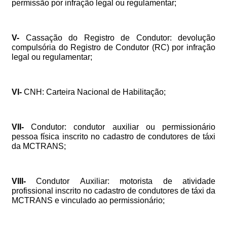
permissão
por
infração
legal
ou
regulamentar;
V-
Cassação
do
Registro
de
Condutor:
devolução
compulsória
do
Registro
de
Condutor
(RC)
por
infração
legal
ou
regulamentar;
VI-
CNH:
Carteira
Nacional
de
Habilitação;
VII-
Condutor:
condutor
auxiliar
ou
permissionário
pessoa
física
inscrito
no
cadastro
de
condutores
de
táxi
da
MCTRANS;
VIII-
Condutor
Auxiliar:
motorista
de
atividade
profissional
inscrito
no
cadastro
de
condutores
de
táxi
da
MCTRANS
e
vinculado
ao
permissionário;