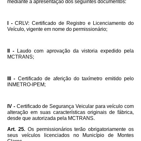
mediante
a
apresentação
dos
seguintes
documentos:
I
-
CRLV:
Certificado
de
Registro
e
Licenciamento
do
Veículo,
vigente
em
nome
do
permissionário;
II
-
Laudo
com
aprovação
da
vistoria
expedido
pela
MCTRANS;
III
-
Certificado
de
aferição
do
taxímetro
emitido
pelo
INMETRO-IPEM;
IV
-
Certificado
de
Segurança
Veicular
para
veículo
com
alteração
em
suas
características
originais
de
fábrica,
desde
que
autorizada
pela
MCTRANS.
Art.
25.
Os
permissionários
terão
obrigatoriamente
os
seus
veículos
licenciados
no
Município
de
Montes