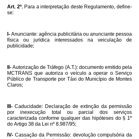
Art.
2º.
Para
a
interpretação
deste
Regulamento,
define-
se:
I-
Anunciante:
agência
publicitária
ou
anunciante
pessoa
física
ou
jurídica
interessados
na
veiculação
de
publicidade;
II-
Autorização
de
Tráfego
(A.T.):
documento
emitido
pela
MCTRANS
que
autoriza
o
veículo
a
operar
o
Serviço
Público
de
Transporte
por
Táxi
do
Município
de
Montes
Claros;
III-
Caducidade:
Declaração
de
extinção
da
permissão
por
inexecução
total
ou
parcial
dos
serviços
caracterizada
conforme
qualquer
das
hipóteses
do
§
1º
do
Artigo
38
da
Lei
nº
8.987/95;
IV-
Cassação
da
Permissão:
devolução
compulsória
da