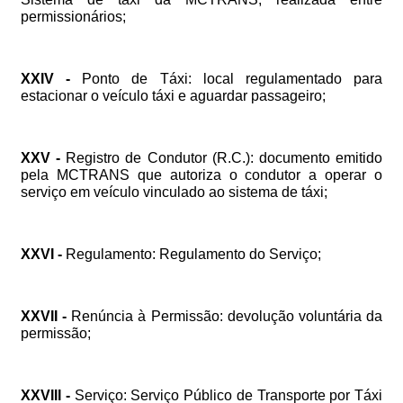
permissionários;
XXIV
-
Ponto
de
Táxi:
local
regulamentado
para
estacionar
o
veículo
táxi
e
aguardar
passageiro;
XXV
-
Registro
de
Condutor
(R.C.):
documento
emitido
pela
MCTRANS
que
autoriza
o
condutor
a
operar
o
serviço
em
veículo
vinculado
ao
sistema
de
táxi;
XXVI
-
Regulamento:
Regulamento
do
Serviço;
XXVII
-
Renúncia
à
Permissão:
devolução
voluntária
da
permissão;
XXVIII
-
Serviço:
Serviço
Público
de
Transporte
por
Táxi