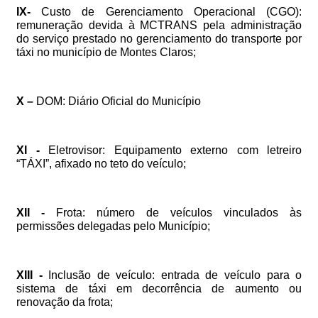
IX-
Custo
de
Gerenciamento
Operacional
(CGO):
remuneração
devida
à
MCTRANS
pela
administração
do
serviço
prestado
no
gerenciamento
do
transporte
por
táxi
no
município
de
Montes
Claros;
X
–
DOM:
Diário
Oficial
do
Município
XI
-
Eletrovisor:
Equipamento
externo
com
letreiro
“
TÁXI
”
,
afixado
no
teto
do
veículo;
XII
-
Frota:
número
de
veículos
vinculados
às
permissões
delegadas
pelo
Município;
XIII
-
Inclusão
de
veículo:
entrada
de
veículo
para
o
sistema
de
táxi
em
decorrência
de
aumento
ou
renovação
da
frota;