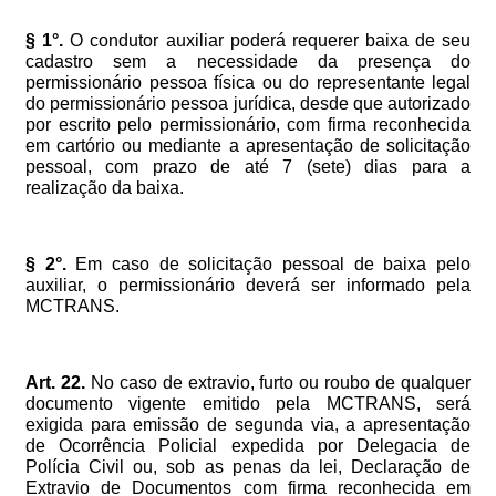
§
1°.
O
condutor
auxiliar
poderá
requerer
baixa
de
seu
cadastro
sem
a
necessidade
da
presença
do
permissionário
pessoa
física
ou
do
representante
legal
do
permissionário
pessoa
jurídica,
desde
que
autorizado
por
escrito
pelo
permissionário,
com
firma
reconhecida
em
cartório
ou
mediante
a
apresentação
de
solicitação
pessoal,
com
prazo
de
até
7
(sete)
dias
para
a
realização
da
baixa.
§
2°.
Em
caso
de
solicitação
pessoal
de
baixa
pelo
auxiliar,
o
permissionário
deverá
ser
informado
pela
MCTRANS.
Art.
22.
No
caso
de
extravio,
furto
ou
roubo
de
qualquer
documento
vigente
emitido
pela
MCTRANS,
será
exigida
para
emissão
de
segunda
via,
a
apresentação
de
Ocorrência
Policial
expedida
por
Delegacia
de
Polícia
Civil
ou,
sob
as
penas
da
lei,
Declaração
de
Extravio
de
Documentos
com
firma
reconhecida
em