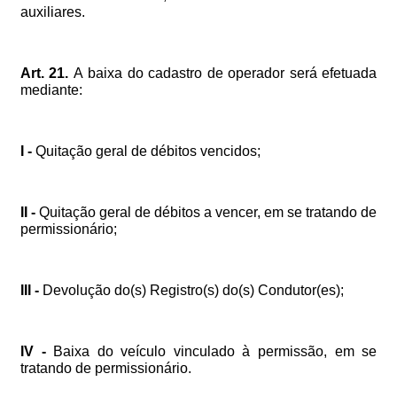
auxiliares.
Art.
21.
A
baixa
do
cadastro
de
operador
será
efetuada
mediante:
I
-
Quitação
geral
de
débitos
vencidos;
II
-
Quitação
geral
de
débitos
a
vencer,
em
se
tratando
de
permissionário;
III
-
Devolução
do(s)
Registro(s)
do(s)
Condutor(es);
IV
-
Baixa
do
veículo
vinculado
à
permissão,
em
se
tratando
de
permissionário.