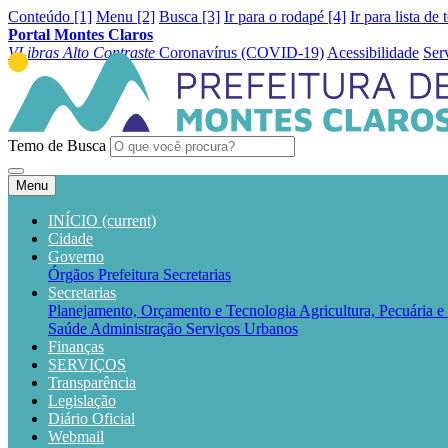
Conteúdo [1]
Menu [2]
Busca [3]
Ir para o rodapé [4]
Ir para lista de 
Portal Montes Claros
VLibras
Alto Contraste
Coronavírus (COVID-19)
Acessibilidade
Ser
Temo de Busca
Menu
INÍCIO
(current)
Cidade
Governo
Órgãos
Prefeitura
Secretarias
Secretarias
Planejamento, Orçamento e Tecnologia
Agricultura, Pecuária 
Saúde
Administração
Serviços Urbanos
Finanças
SERVIÇOS
Transparência
Legislação
Diário Oficial
Webmail