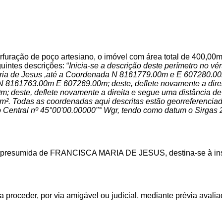
erfuração de poço artesiano, o imóvel com área total
de
400,00m
uintes
descrições:
“
Inicia-se a descrição deste perímetro no v
aria de Jesus ,até a Coordenada N 8161779.00m e E 607280.00m v
N 8161763.00m E 607269.00m; deste, deflete novamente a dire
 deste, deflete novamente a direita e segue uma distância de 
m². Todas as coordenadas aqui descritas estão georreferencia
Central nº 45°00'00.00000"° Wgr, tendo como datum o Sirgas 2
e presumida de FRANCISCA MARIA DE JESUS
,
destina-se
à
in
a proceder, por via amigável ou judicial, mediante prévia avali