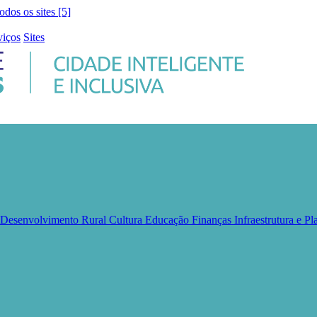
todos os sites [5]
viços
Sites
e Desenvolvimento Rural
Cultura
Educação
Finanças
Infraestrutura e 