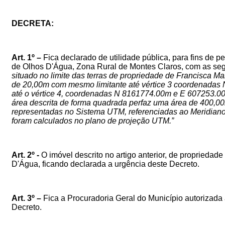
DECRETA:
Art.
1º
–
Fica
declarado de utilidade pública, para fins de p
de Olhos D'Água, Zona Rural de Montes Claros
,
com
as
seg
situado no limite das terras de propriedade de Francisca M
de 20,00m com mesmo limitante até vértice 3 coordenadas 
até o vértice 4, coordenadas N 8161774.00m e E 607253.00m;
área descrita de forma quadrada perfaz uma área de 400,00
representadas no Sistema UTM, referenciadas ao Meridiano 
foram calculados no plano de projeção UTM.”
Art.
2º
-
O
imóvel
descrito
no
artigo
anterior,
de propriedad
D'Água,
ficando
declarada
a
urgência
deste Decreto.
Art.
3º
–
Fica
a Procuradoria Geral do Município autorizada 
Decreto.