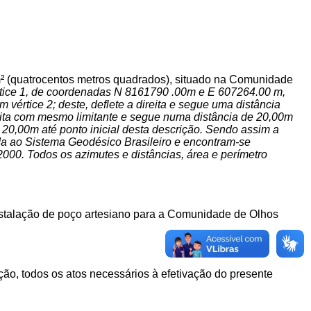
²
(quatrocentos
metros
quadrados),
situado
na
Comunidade
értice 1, de coordenadas N 8161790 .00m e E 607264.00 m,
értice 2; deste, deflete a direita e segue uma distância
ita com mesmo limitante e segue numa distância de 20,00m
20,00m até ponto inicial desta descrição. Sendo assim a
da ao Sistema Geodésico Brasileiro e encontram-se
000. Todos os azimutes e distâncias, área e perímetro
stalação
de
poço
artesiano
para
a
Comunidade de Olhos
ação, todos os atos necessários à efetivação do presente