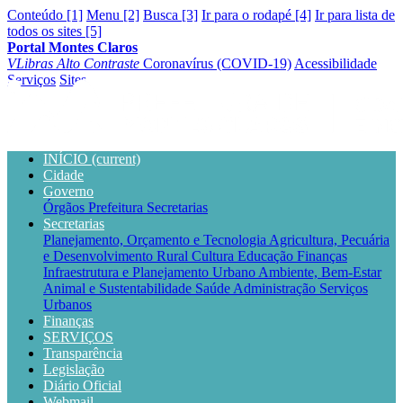
Conteúdo [1]
Menu [2]
Busca [3]
Ir para o rodapé [4]
Ir para lista de
todos os sites [5]
Portal Montes Claros
VLibras
Alto Contraste
Coronavírus (COVID-19)
Acessibilidade
Serviços
Sites
INÍCIO
(current)
Cidade
Governo
Órgãos
Prefeitura
Secretarias
Secretarias
Planejamento, Orçamento e Tecnologia
Agricultura, Pecuária
e Desenvolvimento Rural
Cultura
Educação
Finanças
Infraestrutura e Planejamento Urbano
Ambiente, Bem-Estar
Animal e Sustentabilidade
Saúde
Administração
Serviços
Urbanos
Finanças
SERVIÇOS
Transparência
Legislação
Diário Oficial
Webmail