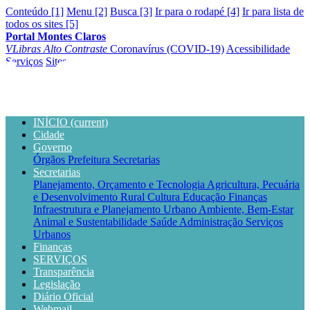
Conteúdo [1]
Menu [2]
Busca [3]
Ir para o rodapé [4]
Ir para lista de
todos os sites [5]
Portal Montes Claros
VLibras
Alto Contraste
Coronavírus (COVID-19)
Acessibilidade
Serviços
Sites
INÍCIO
(current)
Cidade
Governo
Órgãos
Prefeitura
Secretarias
Secretarias
Planejamento, Orçamento e Tecnologia
Agricultura, Pecuária
e Desenvolvimento Rural
Cultura
Educação
Finanças
Infraestrutura e Planejamento Urbano
Ambiente, Bem-Estar
Animal e Sustentabilidade
Saúde
Administração
Serviços
Urbanos
Finanças
SERVIÇOS
Transparência
Legislação
Diário Oficial
Webmail