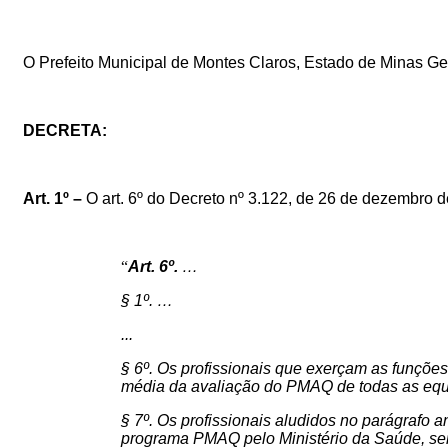
O
Prefeito
Municipal
de
Montes
Claros,
Estado
de
Minas
Ge
DECRETA:
Art.
1
º
–
O
art. 6º do Decreto nº 3.122, de 26 de dezembro d
“
Art. 6º.
…
§ 1º. …
...
§ 6º. Os profissionais que exerçam as funções
média da avaliação do PMAQ de todas as eq
§ 7º. Os profissionais aludidos no parágrafo
programa PMAQ pelo Ministério da Saúde, serão