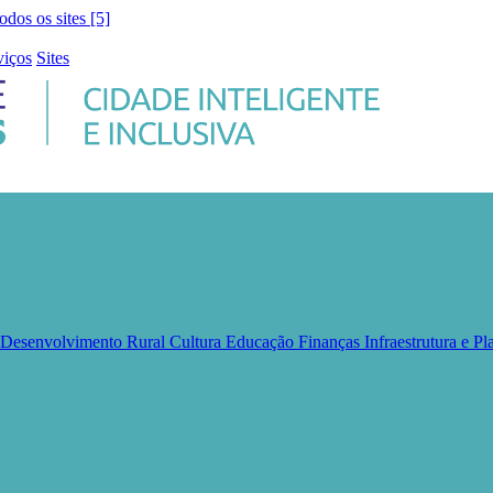
todos os sites [5]
viços
Sites
e Desenvolvimento Rural
Cultura
Educação
Finanças
Infraestrutura e 