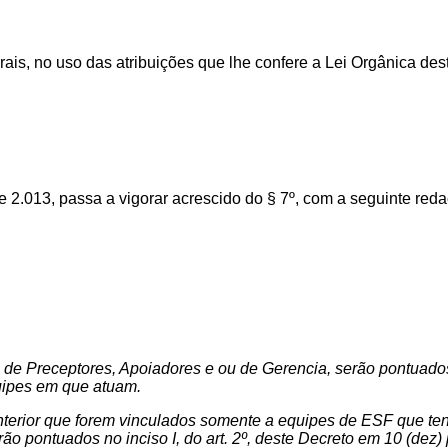
rais,
no
uso
das
atribuições
que
lhe
confere
a
Lei
Orgânica
des
e 2.013, passa a vigorar acrescido do § 7º, com a seguinte red
 de Preceptores, Apoiadores e ou de Gerencia, serão pontuados 
uipes em que atuam.
 anterior que forem vinculados somente a equipes de ESF que t
 pontuados no inciso I, do art. 2º, deste Decreto em 10 (dez)