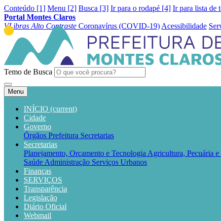
Conteúdo [1]
Menu [2]
Busca [3]
Ir para o rodapé [4]
Ir para lista de 
Portal Montes Claros
VLibras
Alto Contraste
Coronavírus (COVID-19)
Acessibilidade
Ser
Temo de Busca
Menu
INÍCIO
(current)
Cidade
Governo
Órgãos
Prefeitura
Secretarias
Secretarias
Planejamento, Orçamento e Tecnologia
Agricultura, Pecuária 
Saúde
Administração
Serviços Urbanos
Finanças
SERVIÇOS
Transparência
Legislação
Diário Oficial
Webmail