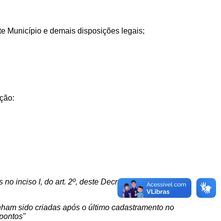
te
Município
e
demais
disposições
legais;
ação:
no inciso I, do art. 2º, deste Decreto de acordo com a
enham sido criadas após o último cadastramento no
 pontos"