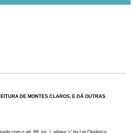
EITURA DE MONTES CLAROS, E DÁ OUTRAS
do com o art. 99, inc. I, alínea ‘c’ da Lei Orgânica