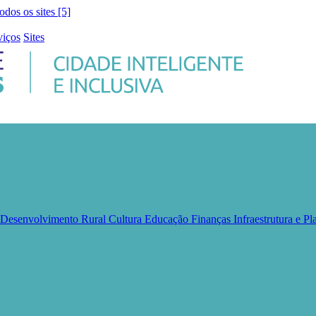
todos os sites [5]
viços
Sites
e Desenvolvimento Rural
Cultura
Educação
Finanças
Infraestrutura e 