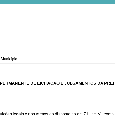
o Município.
PERMANENTE DE LICITAÇÃO E JULGAMENTOS DA PREF
ções legais e nos termos do disposto no art. 71, inc. VI, combina