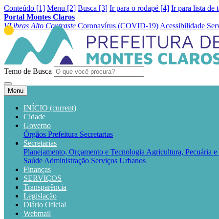
Conteúdo [1]
Menu [2]
Busca [3]
Ir para o rodapé [4]
Ir para lista de 
Portal Montes Claros
VLibras
Alto Contraste
Coronavírus (COVID-19)
Acessibilidade
Ser
Temo de Busca
Menu
INÍCIO
(current)
Cidade
Governo
Órgãos
Prefeitura
Secretarias
Secretarias
Planejamento, Orçamento e Tecnologia
Agricultura, Pecuária 
Saúde
Administração
Serviços Urbanos
Finanças
SERVIÇOS
Transparência
Legislação
Diário Oficial
Webmail