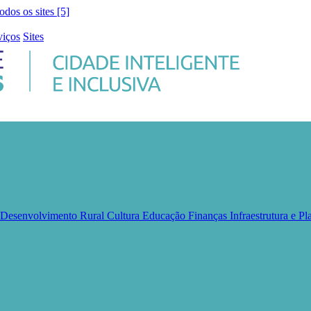
todos os sites [5]
viços
Sites
e Desenvolvimento Rural
Cultura
Educação
Finanças
Infraestrutura e 