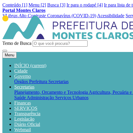
Conteúdo [1]
Menu [2]
Busca [3]
Ir para o rodapé [4]
Ir para lista de 
Portal Montes Claros
VLibras
Alto Contraste
Coronavírus (COVID-19)
Acessibilidade
Ser
Temo de Busca
Menu
INÍCIO
(current)
Cidade
Governo
Órgãos
Prefeitura
Secretarias
Secretarias
Planejamento, Orçamento e Tecnologia
Agricultura, Pecuária 
Saúde
Administração
Serviços Urbanos
Finanças
SERVIÇOS
Transparência
Legislação
Diário Oficial
Webmail