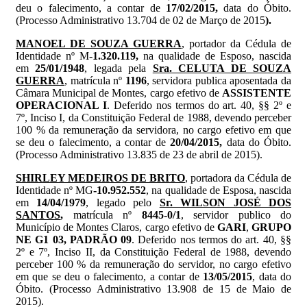
deu o falecimento, a contar de
17/02/2015,
data do Óbito.
(Processo Administrativo 13.704 de 02 de Março de 2015
).
MANOEL DE SOUZA GUERRA
, portador da Cédula de
Identidade nº M-
1.320.119,
na qualidade de Esposo, nascida
em
25/01/1948
,
legada pela
Sra. CELUTA DE SOUZA
GUERRA
, matrícula nº
1196
, servidora publica aposentada da
Câmara Municipal de Montes, cargo efetivo de
ASSISTENTE
OPERACIONAL I
. Deferido nos termos do art. 40, §§ 2º e
7º, Inciso I, da Constituição Federal de 1988, devendo perceber
100 % da remuneração da servidora, no cargo efetivo em que
se deu o falecimento, a contar de
20/04/2015,
data do Óbito.
(Processo Administrativo 13.835 de 23 de abril de 2015).
SHIRLEY MEDEIROS DE BRITO
, portadora da Cédula de
Identidade nº MG
-10.952.552
, na qualidade de Esposa, nascida
em
14/04/1979
, legado pelo
Sr. WILSON JOSÉ DOS
SANTOS
,
matrícula nº
8445-0/1
, servidor publico do
Município de Montes Claros, cargo efetivo de
GARI
,
GRUPO
NE G1 03,
PADRÃO 09
. Deferido nos termos do art. 40, §§
2º e 7º, Inciso II, da Constituição Federal de 1988, devendo
perceber 100 % da remuneração do servidor, no cargo efetivo
em que se deu o falecimento, a contar de
13/05/2015
, data do
Óbito. (Processo Administrativo 13.908 de 15 de Maio de
2015).