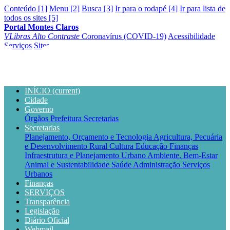
Conteúdo [1]
Menu [2]
Busca [3]
Ir para o rodapé [4]
Ir para lista de
todos os sites [5]
Portal Montes Claros
VLibras
Alto Contraste
Coronavírus (COVID-19)
Acessibilidade
Serviços
Sites
INÍCIO
(current)
Cidade
Governo
Órgãos
Prefeitura
Secretarias
Secretarias
Planejamento, Orçamento e Tecnologia
Agricultura, Pecuária
e Desenvolvimento Rural
Cultura
Educação
Finanças
Infraestrutura e Planejamento Urbano
Ambiente, Bem-Estar
Animal e Sustentabilidade
Saúde
Administração
Serviços
Urbanos
Finanças
SERVIÇOS
Transparência
Legislação
Diário Oficial
Webmail