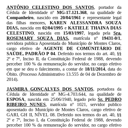
ANTÔNIO CELESTINO DOS SANTOS
, portador da
Cédula de Identidade nº
MG-17.121.368
, na qualidade de
Companheiro
, nascido em
20/04/1961
e representante legal
das filhas menores,
KAREN ALESSANDRA SOUZA
DIAS,
nascida em
02/04/1995
e
KATIELE THAINA DIAS
CELESTINO
, nascida em
15/03/1997
, legada pela
Sra.
ROSEMARY SOUZA DIAS
,
matrícula nº
19431-0/1
,
servidora publica Aposentada do Município de Montes Claros,
cargo efetivo de
AGENTE DE COMÚNITÁRIO DE
SAÚDE, PADRÃO P 04
. Deferido nos termos do art. 40, §§
2º e 7º, Inciso II, da Constituição Federal de 1988, devendo
perceber 100 % da remuneração do servidor, no cargo efetivo
em que se deu o falecimento, a contar de
18/11/2014
, data do
Óbito. (Processo Administrativo 13.555 de 04 de Dezembro de
2014).
JASMIRA GONÇALVES DOS SANTOS
, portadora da
Cédula de Identidade nº MG-4.703.644, na qualidade de
ESPOSA
, nascida em 25/06/1940, legado pelo
Sr. PEDRO
RIBEIRO NUNES
, matrícula nº 1021, servidor publico
aposentado do Município de Montes Claros, cargo efetivo de
GARI, GH II, NÍVEL 08. Deferido nos termos do art. 40, §§
2º e 7º, Inciso I, da Constituição Federal de 1988, devendo
perceber 100 % da remuneração do servidor, no cargo efetivo