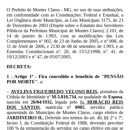
O Prefeito de Montes Claros - MG, no uso de suas atribuições,
em conformidade com as Constituições: Federal e Estadual, a
Lei Orgânica deste Município, as Leis Municipais 3175, de 23
de Dezembro de 2003 (Dispõe sobre o Estatuto dos Servidores
Públicos da Prefeitura Municipal de Montes Claros); 2.101, de
14 de janeiro de 1.993, com as modificações das Leis
Complementares n° 002, de 23 de Junho de 2005, e n° 008, de
11 de Abril de 2006, e 2130 de 08 de setembro de 1.993, e as
Emendas Constitucionais n°. 20, de 15/12/1998, n°. 41, de
19/12/2003 e n° 47, de 05/07/2005.
DECRETA:
1 - Artigo 1º - Fica concedido o benefício de "PENSÃO
POR MORTE"
, a:
–
AVELINA FIGUEIREDO VELOSO REIS
,
portadora da
Cédula de Identidade nº
M-5.810.734
, na qualidade de
Esposa
,
nascida em
26/04/1932,
legada pelo
Sr.
HORÁCIO REIS
DOS SANTOS
, matrícula nº
0985
, servidor publico
aposentado do Município de Montes Claros, cargo efetivo de
JARDINEIRO II
,
.
Deferido nos termos do art. 40, §§ 2º e 7º,
Inciso I, da Constituição Federal de 1988, devendo perceber
100 % da remuneração do servidor, no cargo efetivo em que se