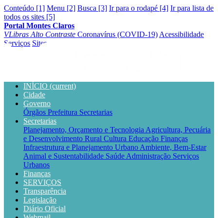
Conteúdo [1]
Menu [2]
Busca [3]
Ir para o rodapé [4]
Ir para lista de
todos os sites [5]
Portal Montes Claros
VLibras
Alto Contraste
Coronavírus (COVID-19)
Acessibilidade
Serviços
Sites
INÍCIO
(current)
Cidade
Governo
Órgãos
Prefeitura
Secretarias
Secretarias
Planejamento, Orçamento e Tecnologia
Agricultura, Pecuária
e Desenvolvimento Rural
Cultura
Educação
Finanças
Infraestrutura e Planejamento Urbano
Ambiente, Bem-Estar
Animal e Sustentabilidade
Saúde
Administração
Serviços
Urbanos
Finanças
SERVIÇOS
Transparência
Legislação
Diário Oficial
Webmail