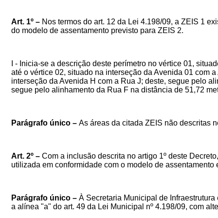
Art.
1º
–
Nos termos do art. 12 da Lei 4.198/09, a
ZEIS 1 exi
do modelo de assentamento previsto para ZEIS 2.
I -
Inicia-se a descrição deste perímetro no vértice 01, sit
até o vértice 02, situado na interseção da Avenida 01 com a
interseção da Avenida H com a Rua J; deste, segue pelo ali
segue pelo alinhamento da Rua F na distância de 51,72 metro
Parágrafo único –
As áreas da citada ZEIS não descritas 
Art. 2º –
Com a inclusão descrita no artigo 1º deste Decreto
utilizada em conformidade com o modelo de assentamento 
Parágrafo único –
À Secretaria Municipal de
Infraestrutur
a alínea "a" do art. 49 da Lei Municipal nº 4.198/09, com 