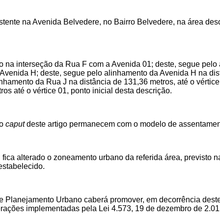
stente n
a Avenida Belvedere, no Bairro Belvedere,
na área desc
uado na interseção da Rua F com a Avenida 01; deste, segue pel
 Avenida H; deste, segue pelo alinhamento da Avenida H na dist
nhamento da Rua J na distância de 131,36 metros, até o vértice
s até o vértice 01, ponto inicial desta descrição.
no
caput
deste artigo permanecem com o modelo de assentament
, fica alterado o zoneamento urbano da referida área, previsto
estabelecido.
a e Planejamento Urbano
caberá promover, em decorrência deste 
alterações implementadas
pela Lei 4.573, 19 de dezembro de 2.01