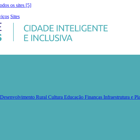
todos os sites [5]
viços
Sites
e Desenvolvimento Rural
Cultura
Educação
Finanças
Infraestrutura e 