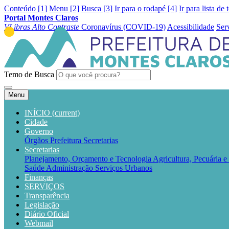
Conteúdo [1]
Menu [2]
Busca [3]
Ir para o rodapé [4]
Ir para lista de 
Portal Montes Claros
VLibras
Alto Contraste
Coronavírus (COVID-19)
Acessibilidade
Ser
Temo de Busca
Menu
INÍCIO
(current)
Cidade
Governo
Órgãos
Prefeitura
Secretarias
Secretarias
Planejamento, Orçamento e Tecnologia
Agricultura, Pecuária 
Saúde
Administração
Serviços Urbanos
Finanças
SERVIÇOS
Transparência
Legislação
Diário Oficial
Webmail