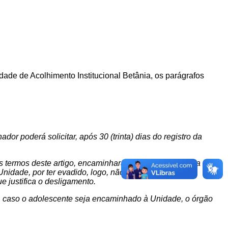
dade de Acolhimento Institucional Betânia, os parágrafos
or poderá solicitar, após 30 (trinta) dias do registro da
termos deste artigo, encaminhará relatório ao Juízo da
idade, por ter evadido, logo, não sendo possível a
e justifica o desligamento.
o, caso o adolescente seja encaminhado à Unidade, o órgão