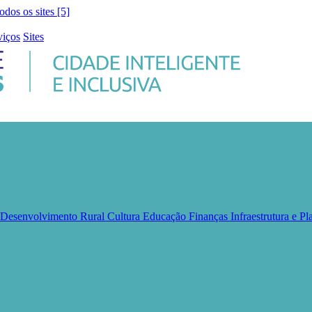
todos os sites [5]
viços
Sites
e Desenvolvimento Rural
Cultura
Educação
Finanças
Infraestrutura e 