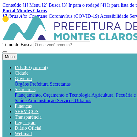
Conteúdo [1]
Menu [2]
Busca [3]
Ir para o rodapé [4]
Ir para lista de 
Portal Montes Claros
VLibras
Alto Contraste
Coronavírus (COVID-19)
Acessibilidade
Ser
Temo de Busca
Menu
INÍCIO
(current)
Cidade
Governo
Órgãos
Prefeitura
Secretarias
Secretarias
Planejamento, Orçamento e Tecnologia
Agricultura, Pecuária 
Saúde
Administração
Serviços Urbanos
Finanças
SERVIÇOS
Transparência
Legislação
Diário Oficial
Webmail