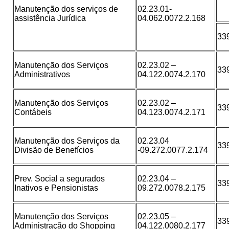
Manutenção dos serviços de
02.23.01-
assistência Jurídica
04.062.0072.2.168
33
Manutenção dos Serviços
02.23.02 –
33
Administrativos
04.122.0074.2.170
Manutenção dos Serviços
02.23.02 –
33
Contábeis
04.123.0074.2.171
Manutenção dos Serviços da
02.23.04
33
Divisão de Benefícios
-09.272.0077.2.174
Prev. Social a segurados
02.23.04 –
33
Inativos e Pensionistas
09.272.0078.2.175
Manutenção dos Serviços
02.23.05 –
33
Administração do Shopping
04.122.0080.2.177