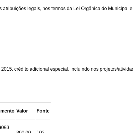
s atribuições legais, nos termos da Lei Orgânica do Municipal 
201
5
,
crédito adicional especial, incluindo nos projetos/ativi
emento
Valor
Fonte
9093
800,00
103