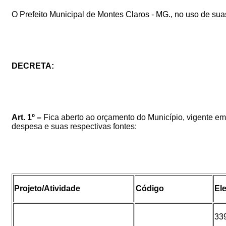
O Prefeito Municipal de Montes Claros - MG., no uso de sua
DECRETA:
Art. 1º –
Fica
aberto
ao
orçamento
do
Município
,
vigente
em
despesa e suas respectivas fontes:
Projeto/Atividade
Código
El
33