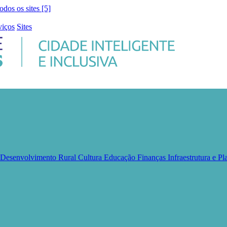
todos os sites [5]
viços
Sites
e Desenvolvimento Rural
Cultura
Educação
Finanças
Infraestrutura e 