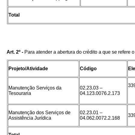
Total
Art. 2º -
Para atender a abertura do crédito a que se refere 
Projeto/Atividade
Código
El
33
Manutenção Serviços da
02.23.03 –
Tesouraria
04.123.0076.2.173
Manutenção dos Serviços de
02.23.01 –
33
Assistência Jurídica
04.062.0072.2.168
Total