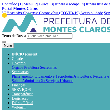
Conteúdo [1]
Menu [2]
Busca [3]
Ir para o rodapé [4]
Ir para lista de 
Portal Montes Claros
VLibras
Alto Contraste
Coronavírus (COVID-19)
Acessibilidade
Ser
Temo de Busca
Menu
INÍCIO
(current)
Cidade
Governo
Órgãos
Prefeitura
Secretarias
Secretarias
Planejamento, Orçamento e Tecnologia
Agricultura, Pecuária 
Saúde
Administração
Serviços Urbanos
Finanças
SERVIÇOS
Transparência
Legislação
Diário Oficial
Webmail