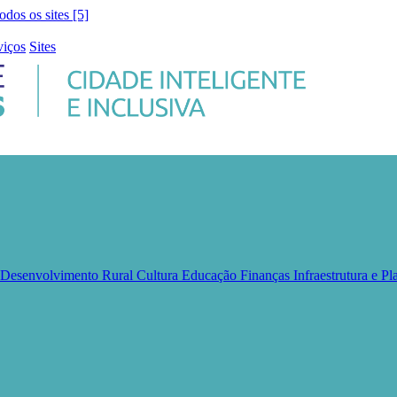
todos os sites [5]
viços
Sites
e Desenvolvimento Rural
Cultura
Educação
Finanças
Infraestrutura e 