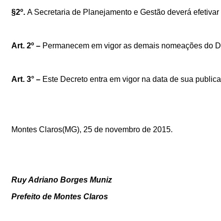
§2º.
A Secretaria de Planejamento e Gestão deverá efetivar
Art.
2
º
–
Permanecem em vigor a
s
demais
nomeações
d
o D
Art.
3
°
–
Este Decreto entra em vigor na data de sua public
Montes Claros(MG),
2
5
de
novembro
de 2015.
Ruy Adriano Borges Muniz
Prefeito de Montes Claros