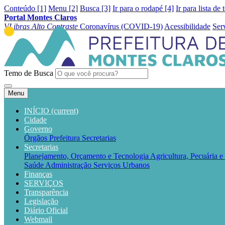
Conteúdo [1]
Menu [2]
Busca [3]
Ir para o rodapé [4]
Ir para lista de 
Portal Montes Claros
VLibras
Alto Contraste
Coronavírus (COVID-19)
Acessibilidade
Ser
Temo de Busca
Menu
INÍCIO
(current)
Cidade
Governo
Órgãos
Prefeitura
Secretarias
Secretarias
Planejamento, Orçamento e Tecnologia
Agricultura, Pecuária 
Saúde
Administração
Serviços Urbanos
Finanças
SERVIÇOS
Transparência
Legislação
Diário Oficial
Webmail