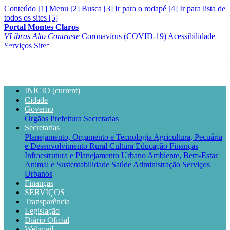
Conteúdo [1]
Menu [2]
Busca [3]
Ir para o rodapé [4]
Ir para lista de
todos os sites [5]
Portal Montes Claros
VLibras
Alto Contraste
Coronavírus (COVID-19)
Acessibilidade
Serviços
Sites
INÍCIO
(current)
Cidade
Governo
Órgãos
Prefeitura
Secretarias
Secretarias
Planejamento, Orçamento e Tecnologia
Agricultura, Pecuária
e Desenvolvimento Rural
Cultura
Educação
Finanças
Infraestrutura e Planejamento Urbano
Ambiente, Bem-Estar
Animal e Sustentabilidade
Saúde
Administração
Serviços
Urbanos
Finanças
SERVIÇOS
Transparência
Legislação
Diário Oficial
Webmail