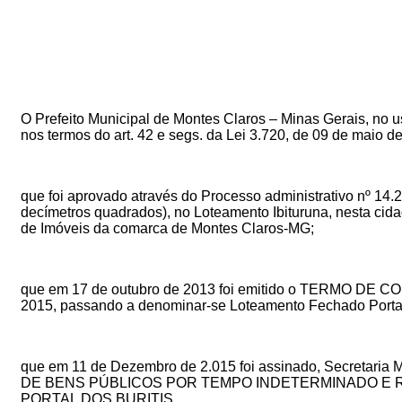
O Prefeito Municipal de Montes Claros – Minas Gerais, no uso 
nos termos do art. 42 e segs. da Lei 3.720, de 09 de maio d
que foi aprovado
através do Processo administrativo nº 14.2
decímetros quadrados), no Loteamento Ibituruna, nesta cidade
de Imóveis da comarca de Montes Claros-MG
;
que em 17 de outubro de 2013 foi emitido o TERMO D
2015, passando a denominar-se Loteamento Fechado Portal 
que em
11 de Dezembro de 2.015
foi assinado, Secretaria 
DE BENS PÚBLICOS POR TEMPO INDETERMINADO E
PORTAL DOS BURITIS.