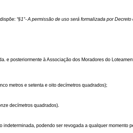
e dispõe:
“
§1°- A permissão de uso será formalizada por Decreto 
a. e posteriormente à Associação dos Moradores do Loteament
inco metros e setenta e oito decímetros quadrados);
onze decímetros quadrados).
ão indeterminada, podendo ser revogada a qualquer momento p