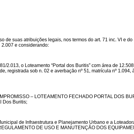
de suas atribuições legais, nos termos do art. 71 inc. VI e do a
e 2.007 e considerando:
81/2.013, o Loteamento “Portal dos Buritis” com área de 12.508
, registrada sob n. 02 e averbação nº 51, matrícula nº 1.094, à 
E COMPROMISSO – LOTEAMENTO FECHADO PORTAL DOS BURITIS
Dos Buritis;
Municipal de Infraestrutura e Planejamento Urbano e a Loteador
 REGULAMENTO DE USO E MANUTENÇÃO DOS EQUIPAM