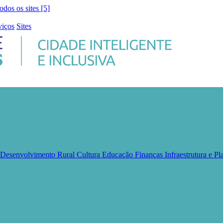
todos os sites [5]
viços
Sites
e Desenvolvimento Rural
Cultura
Educação
Finanças
Infraestrutura e 