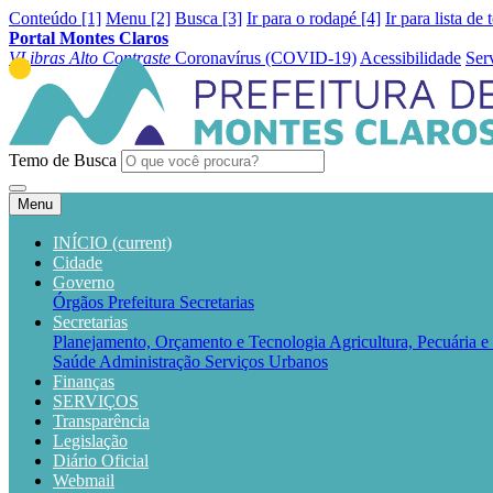
Conteúdo [1]
Menu [2]
Busca [3]
Ir para o rodapé [4]
Ir para lista de 
Portal Montes Claros
VLibras
Alto Contraste
Coronavírus (COVID-19)
Acessibilidade
Ser
Temo de Busca
Menu
INÍCIO
(current)
Cidade
Governo
Órgãos
Prefeitura
Secretarias
Secretarias
Planejamento, Orçamento e Tecnologia
Agricultura, Pecuária 
Saúde
Administração
Serviços Urbanos
Finanças
SERVIÇOS
Transparência
Legislação
Diário Oficial
Webmail