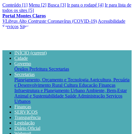
Conteúdo [1]
Menu [2]
Busca [3]
Ir para o rodapé [4]
Ir para lista de
todos os sites [5]
Portal Montes Claros
VLibras
Alto Contraste
Coronavírus (COVID-19)
Acessibilidade
Serviços
Sites
INÍCIO
(current)
Cidade
Governo
Órgãos
Prefeitura
Secretarias
Secretarias
Planejamento, Orçamento e Tecnologia
Agricultura, Pecuária
e Desenvolvimento Rural
Cultura
Educação
Finanças
Infraestrutura e Planejamento Urbano
Ambiente, Bem-Estar
Animal e Sustentabilidade
Saúde
Administração
Serviços
Urbanos
Finanças
SERVIÇOS
Transparência
Legislação
Diário Oficial
Webmail