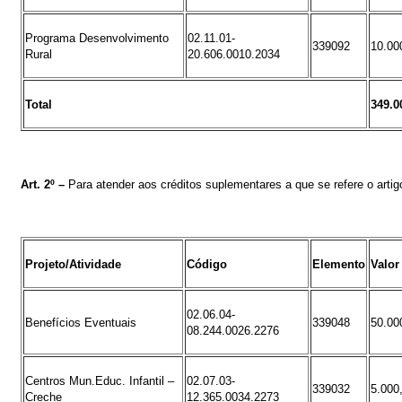
Programa Desenvolvimento
02.11.01-
339092
10.00
Rural
20.606.0010.2034
Total
349.0
Art.
2º
–
Para atender aos créditos suplementares a que se refere o artigo
Projeto/Atividade
Código
Elemento
Valor
02.06.04-
Benefícios Eventuais
339048
50.00
08.244.0026.2276
Centros Mun.Educ. Infantil –
02.07.03-
339032
5.000
Creche
12.365.0034.2273