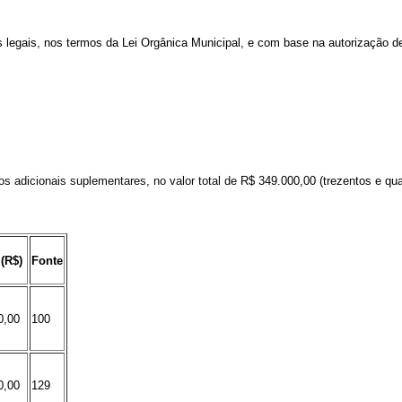
s
legais,
nos
termos
da
Lei
Orgânica
Municipal,
e
com
base
na
autorização de
tos
adicionais suplementares
,
no valor total de
R$
349.000,00
(trezentos e qua
 (R$)
Fonte
0,00
100
0,00
129