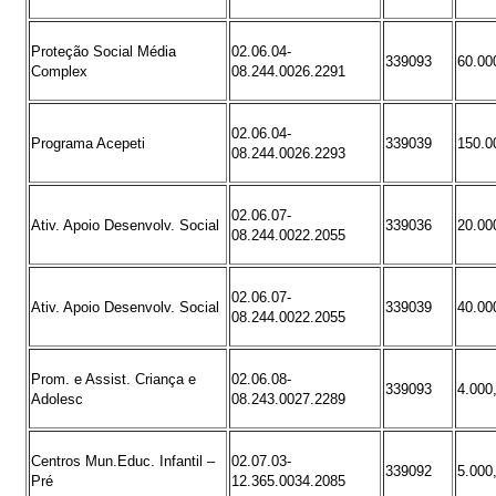
Proteção Social Média
02.06.04-
339093
60.00
Complex
08.244.0026.2291
02.06.04-
Programa Acepeti
339039
150.0
08.244.0026.2293
02.06.07-
Ativ. Apoio Desenvolv. Social
339036
20.00
08.244.0022.2055
02.06.07-
Ativ. Apoio Desenvolv. Social
339039
40.00
08.244.0022.2055
Prom. e Assist. Criança e
02.06.08-
339093
4.000
Adolesc
08.243.0027.2289
Centros Mun.Educ. Infantil –
02.07.03-
339092
5.000
Pré
12.365.0034.2085