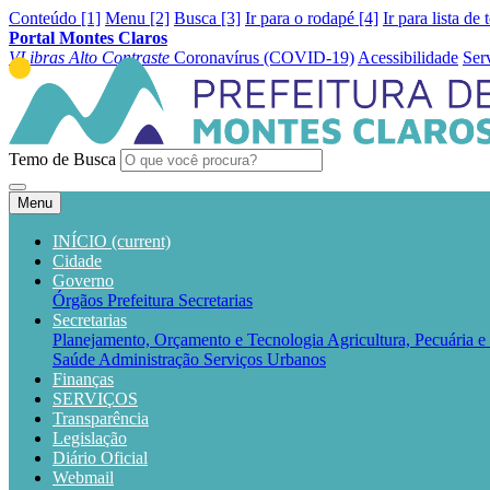
Conteúdo [1]
Menu [2]
Busca [3]
Ir para o rodapé [4]
Ir para lista de 
Portal Montes Claros
VLibras
Alto Contraste
Coronavírus (COVID-19)
Acessibilidade
Ser
Temo de Busca
Menu
INÍCIO
(current)
Cidade
Governo
Órgãos
Prefeitura
Secretarias
Secretarias
Planejamento, Orçamento e Tecnologia
Agricultura, Pecuária 
Saúde
Administração
Serviços Urbanos
Finanças
SERVIÇOS
Transparência
Legislação
Diário Oficial
Webmail