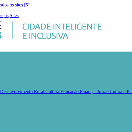
todos os sites [5]
viços
Sites
e Desenvolvimento Rural
Cultura
Educação
Finanças
Infraestrutura e 