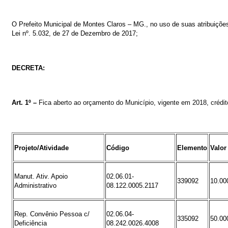
O
Prefeito
Municipal
de
Montes
Claros
–
MG.,
no
uso
de
suas
atribuiçõe
Lei nº. 5.032, de 27 de Dezembro de 2017
;
DECRETA:
Art. 1º –
Fica
aberto
ao
orçamento
do
Município
,
vigente
em
2018,
crédi
Projeto/Atividade
Código
Elemento
Valor
Manut. Ativ. Apoio
02.06.01-
339092
10.00
Administrativo
08.122.0005.2117
Rep. Convênio Pessoa c/
02.06.04-
335092
50.00
Deficiência
08.242.0026.4008