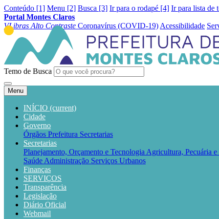
Conteúdo [1]
Menu [2]
Busca [3]
Ir para o rodapé [4]
Ir para lista de 
Portal Montes Claros
VLibras
Alto Contraste
Coronavírus (COVID-19)
Acessibilidade
Ser
Temo de Busca
Menu
INÍCIO
(current)
Cidade
Governo
Órgãos
Prefeitura
Secretarias
Secretarias
Planejamento, Orçamento e Tecnologia
Agricultura, Pecuária 
Saúde
Administração
Serviços Urbanos
Finanças
SERVIÇOS
Transparência
Legislação
Diário Oficial
Webmail