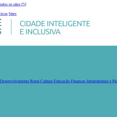
todos os sites [5]
viços
Sites
e Desenvolvimento Rural
Cultura
Educação
Finanças
Infraestrutura e 