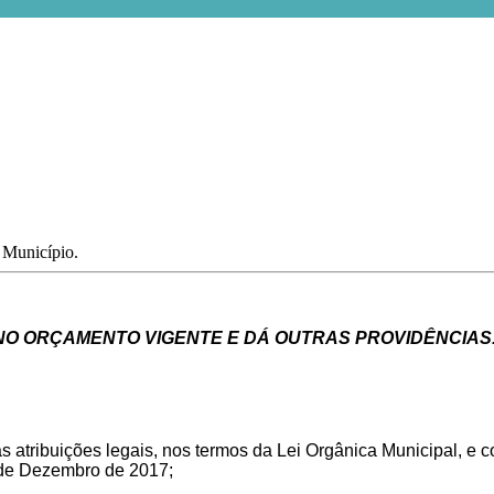
o Município.
NO
ORÇAMENTO
VIGENTE
E
DÁ
OUTRAS
PROVIDÊNCIAS
as
atribuições
legais,
nos
termos
da
Lei
Orgânica
Municipal,
e
c
27 de Dezembro de 2017
;