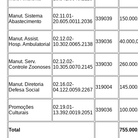
Manut. Sistema
02.11.01-
339039
150.000
Abastecimento
20.605.0011.2036
Manut. Assist.
02.12.02-
339036
40.000,
Hosp. Ambulatorial
10.302.0065.2138
Manut. Serv.
02.12.02-
339030
260.000
Controle Zoonoses
10.305.0070.2145
Manut. Diretoria
02.16.02-
319004
145.000
Defesa Social
04.122.0059.2267
Promoções
02.19.01-
339036
100.000
Culturais
13.392.0019.2051
Total
755.000