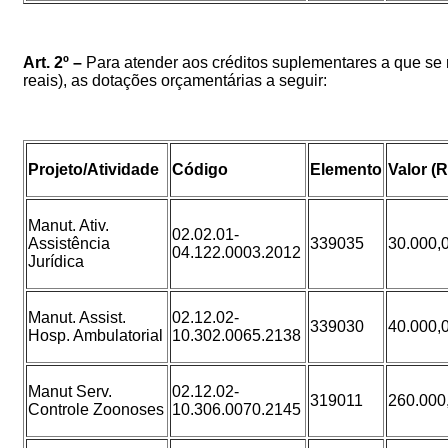
Art.
2º
–
Para atender aos créditos suplementares a que se re
reais), as dotações orçamentárias a seguir
:
Projeto/Atividade
Código
Elemento
Valor (
Manut. Ativ.
02.02.01-
Assistência
339035
30.000,
04.122.0003.2012
Jurídica
Manut. Assist.
02.12.02-
339030
40.000,
Hosp. Ambulatorial
10.302.0065.2138
Manut Serv.
02.12.02-
319011
260.000
Controle Zoonoses
10.306.0070.2145