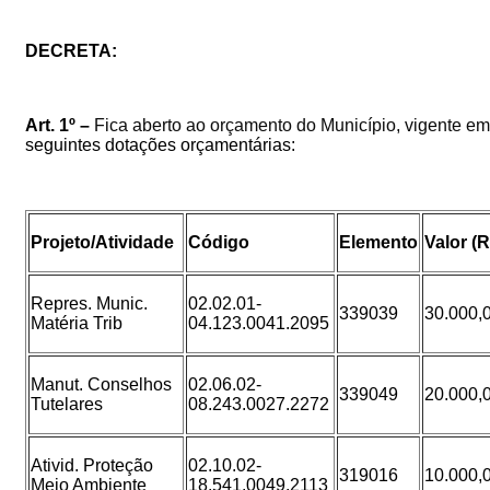
DECRETA:
Art. 1º –
Fica
aberto
ao
orçamento
do
Município
,
vigente
em
seguintes dotações orçamentárias:
Projeto/Atividade
Código
Elemento
Valor (R
Repres. Munic.
02.02.01-
339039
30.000,
Matéria Trib
04.123.0041.2095
Manut. Conselhos
02.06.02-
339049
20.000,
Tutelares
08.243.0027.2272
Ativid. Proteção
02.10.02-
319016
10.000,
Meio Ambiente
18.541.0049.2113