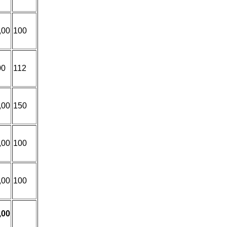
,00
100
00
112
,00
150
,00
100
,00
100
,00