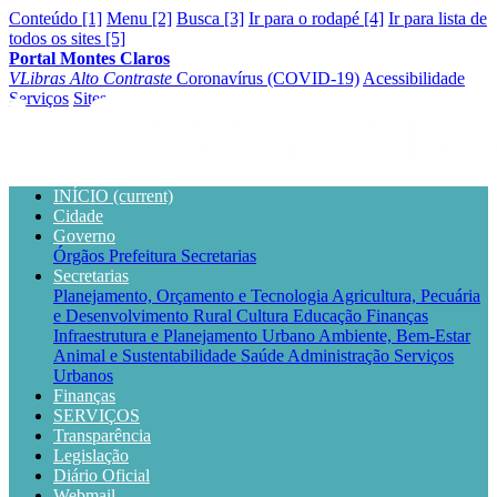
Conteúdo [1]
Menu [2]
Busca [3]
Ir para o rodapé [4]
Ir para lista de
todos os sites [5]
Portal Montes Claros
VLibras
Alto Contraste
Coronavírus (COVID-19)
Acessibilidade
Serviços
Sites
INÍCIO
(current)
Cidade
Governo
Órgãos
Prefeitura
Secretarias
Secretarias
Planejamento, Orçamento e Tecnologia
Agricultura, Pecuária
e Desenvolvimento Rural
Cultura
Educação
Finanças
Infraestrutura e Planejamento Urbano
Ambiente, Bem-Estar
Animal e Sustentabilidade
Saúde
Administração
Serviços
Urbanos
Finanças
SERVIÇOS
Transparência
Legislação
Diário Oficial
Webmail