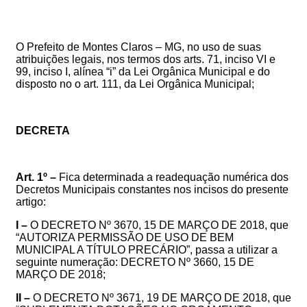
O Prefeito de Montes Claros – MG, no uso de suas
atribuições legais, nos termos dos arts. 71, inciso VI e
99, inciso I, alínea “i” da Lei Orgânica Municipal e do
disposto no
o art. 111, da Lei Orgânica Municipal
;
DECRETA
Art. 1º –
Fica determinada a readequação numérica dos
Decretos Municipais constantes nos incisos do presente
artigo:
I –
O
DECRETO Nº 3670, 15 DE MARÇO DE 2018, que
“AUTORIZA PERMISSÃO DE USO DE BEM
MUNICIPAL A TÍTULO PRECÁRIO”, passa a utilizar a
seguinte numeração: DECRETO Nº 3660, 15 DE
MARÇO DE 2018
;
II –
O
DECRETO Nº 3671, 19 DE MARÇO DE 2018, que