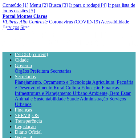
Conteúdo [1]
Menu [2]
Busca [3]
Ir para o rodapé [4]
Ir para lista de
todos os sites [5]
Portal Montes Claros
VLibras
Alto Contraste
Coronavírus (COVID-19)
Acessibilidade
Serviços
Sites
INÍCIO
(current)
Cidade
Governo
Órgãos
Prefeitura
Secretarias
Secretarias
Planejamento, Orçamento e Tecnologia
Agricultura, Pecuária
e Desenvolvimento Rural
Cultura
Educação
Finanças
Infraestrutura e Planejamento Urbano
Ambiente, Bem-Estar
Animal e Sustentabilidade
Saúde
Administração
Serviços
Urbanos
Finanças
SERVIÇOS
Transparência
Legislação
Diário Oficial
Webmail