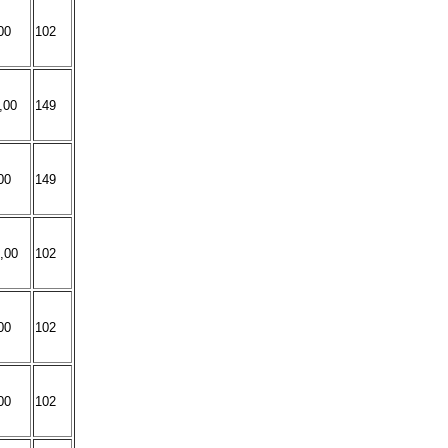
00
102
,00
149
00
149
,00
102
00
102
00
102