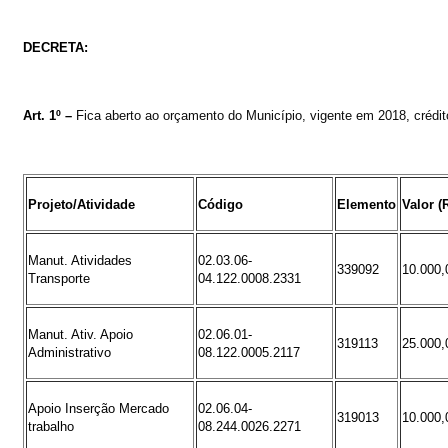
DECRETA:
Art. 1º –
Fica
aberto
ao
orçamento
do
Município
,
vigente
em
2018,
crédi
Projeto/Atividade
Código
Elemento
Valor (
Manut. Atividades
02.03.06-
339092
10.000,
Transporte
04.122.0008.2331
Manut. Ativ. Apoio
02.06.01-
319113
25.000,
Administrativo
08.122.0005.2117
Apoio Inserção Mercado
02.06.04-
319013
10.000,
trabalho
08.244.0026.2271