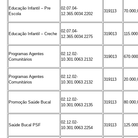
Educação Infantil – Pre
02.07.04-
319113
70.000,
Escola
12.365.0034.2202
02.07.04-
Educação Infantil – Creche
319013
115.000
12.365.0034.2275
Programas Agentes
02.12.02-
319013
670.000
Comunitários
10.301.0063.2132
Programas Agentes
02.12.02-
319113
20.000,
Comunitários
10.301.0063.2132
02.12.02-
Promoção Saúde Bucal
319113
80.000,
10.301.0063.2135
02.12.02-
Saúde Bucal PSF
319113
125.000
10.301.0063.2254