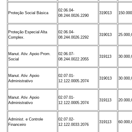
02.06.04-
Proteção Social Básica
319013
150.000
08.244.0026.2290
Proteção Especial Alta
02.06.04-
319013
25.000,
Complex.
08.244.0026.2292
Manut. Ativ. Apoio Prom.
02.06.07-
319113
30.000,
Social
08.244.0022.2055
Manut. Ativ. Apoio
02.07.01-
319013
30.000,
Administrativo
12.122.0005.2074
Manut. Ativ. Apoio
02.07.01-
319113
20.000,
Administrativo
12.122.0005.2074
Administ. e Controle
02.07.02-
319113
60.000,
Financeiro
12.122.0033.2076