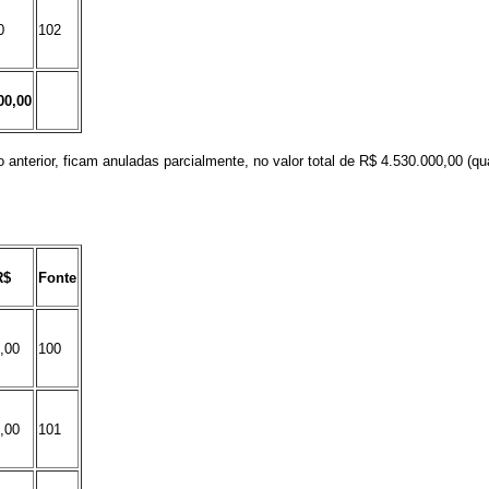
0
102
00,00
 anterior, ficam anuladas parcialmente, no valor total de
R$
4.530.000,00
(qua
R$
Fonte
,00
100
,00
101