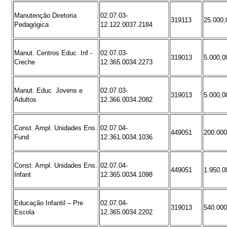
Manutenção Diretoria
02.07.03-
319113
25.000,
Pedagógica
12.122.0037.2184
Manut. Centros Educ. Inf -
02.07.03-
319013
5.000,0
Creche
12.365.0034.2273
Manut. Educ. Jovens e
02.07.03-
319013
5.000,0
Adultos
12.366.0034.2082
Const. Ampl. Unidades Ens.
02.07.04-
449051
200.000
Fund
12.361.0034.1036
Const. Ampl. Unidades Ens.
02.07.04-
449051
1.950.0
Infant
12.365.0034.1098
Educação Infantil – Pre
02.07.04-
319013
540.000
Escola
12.365.0034.2202