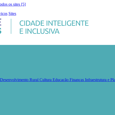
todos os sites [5]
viços
Sites
e Desenvolvimento Rural
Cultura
Educação
Finanças
Infraestrutura e 