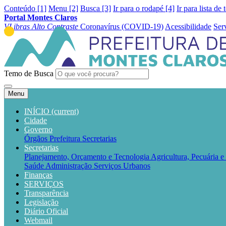
Conteúdo [1]
Menu [2]
Busca [3]
Ir para o rodapé [4]
Ir para lista de 
Portal Montes Claros
VLibras
Alto Contraste
Coronavírus (COVID-19)
Acessibilidade
Ser
Temo de Busca
Menu
INÍCIO
(current)
Cidade
Governo
Órgãos
Prefeitura
Secretarias
Secretarias
Planejamento, Orçamento e Tecnologia
Agricultura, Pecuária 
Saúde
Administração
Serviços Urbanos
Finanças
SERVIÇOS
Transparência
Legislação
Diário Oficial
Webmail