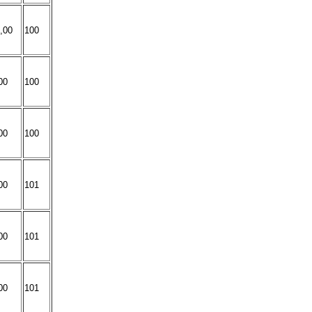
,00
100
00
100
00
100
00
101
00
101
00
101