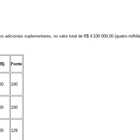
tos
adicionais suplementares
,
no valor total de
R$
4.530.000,00
(quatro milhões
R$)
Fonte
00
100
00
100
00
129