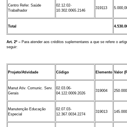
Centro Refer. Saúde
02.12.02-
319113
5.000,0
Trabalhador
10.302.0065.2146
Total
4.530.0
Art.
2º
–
Para atender aos créditos suplementares a que se refere o artigo
seguir
:
Projeto/Atividade
Código
Elemento
Valor (
Manut Ativ. Comunic. Serv.
02.03.06-
319004
250.000
Gerais
04.122.0009.2026
Manutenção Educação
02.07.03-
319013
145.000
Especial
12.367.0034.2274