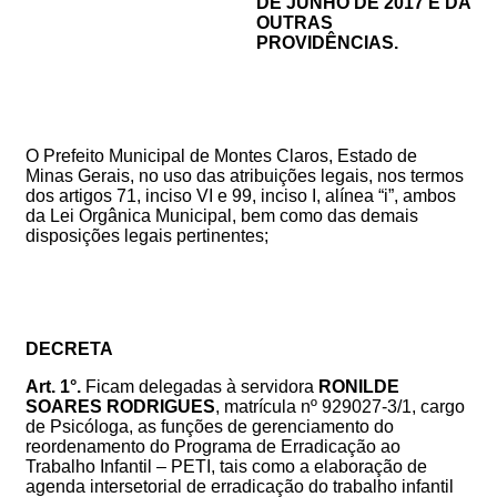
DE JUNHO DE 2017
E DÁ
OUTRAS
PROVIDÊNCIAS.
O Prefeito Municipal de Montes Claros, Estado de
Minas Gerais, no uso das atribuições legais, nos termos
dos artigos 71, inciso VI e 99, inciso I, alínea “i”, ambos
da Lei Orgânica Municipal, bem como das demais
disposições legais pertinentes;
DECRETA
Art. 1°.
Ficam delegadas à servidora
RONILDE
SOARES RODRIGUES
,
matrícula nº 929027-3/1, cargo
de Psicóloga, as funções de gerenciamento do
reordenamento do Programa de Erradicação ao
Trabalho Infantil – PETI, tais como a elaboração de
agenda intersetorial de erradicação do trabalho infantil