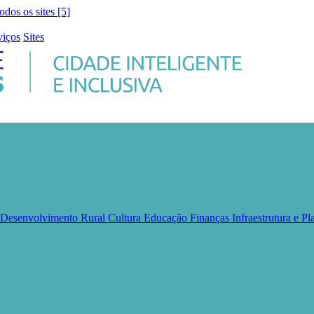
todos os sites [5]
viços
Sites
e Desenvolvimento Rural
Cultura
Educação
Finanças
Infraestrutura e 