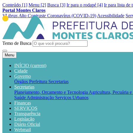
Conteúdo [1]
Menu [2]
Busca [3]
Ir para o rodapé [4]
Ir para lista de 
Portal Montes Claros
VLibras
Alto Contraste
Coronavírus (COVID-19)
Acessibilidade
Ser
Temo de Busca
Menu
INÍCIO
(current)
Cidade
Governo
Órgãos
Prefeitura
Secretarias
Secretarias
Planejamento, Orçamento e Tecnologia
Agricultura, Pecuária 
Saúde
Administração
Serviços Urbanos
Finanças
SERVIÇOS
Transparência
Legislação
Diário Oficial
Webmail