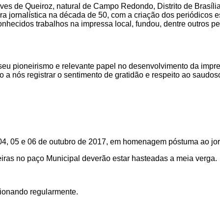
lves de Queiroz, natural de Campo Redondo, Distrito de Brasíli
ira jornalística na década de 50, com a criação dos periódicos 
onhecidos trabalhos na impressa local, fundou, dentre outros pe
eu pioneirismo e relevante papel no desenvolvimento da impr
a nós registrar o sentimento de gratidão e respeito ao saudoso 
as 04, 05 e 06 de outubro de 2017, em homenagem póstuma ao jo
deiras no paço Municipal deverão estar hasteadas a meia verga.
ionando regularmente.