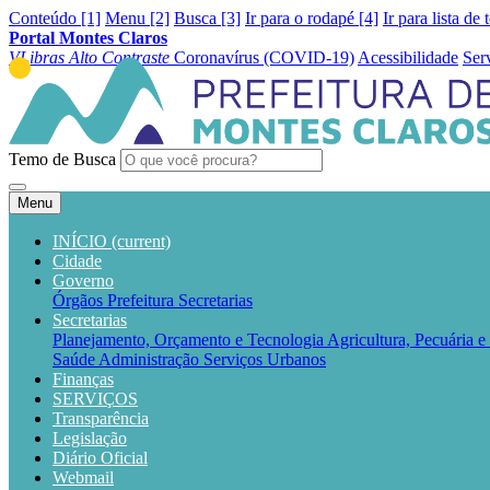
Conteúdo [1]
Menu [2]
Busca [3]
Ir para o rodapé [4]
Ir para lista de 
Portal Montes Claros
VLibras
Alto Contraste
Coronavírus (COVID-19)
Acessibilidade
Ser
Temo de Busca
Menu
INÍCIO
(current)
Cidade
Governo
Órgãos
Prefeitura
Secretarias
Secretarias
Planejamento, Orçamento e Tecnologia
Agricultura, Pecuária 
Saúde
Administração
Serviços Urbanos
Finanças
SERVIÇOS
Transparência
Legislação
Diário Oficial
Webmail