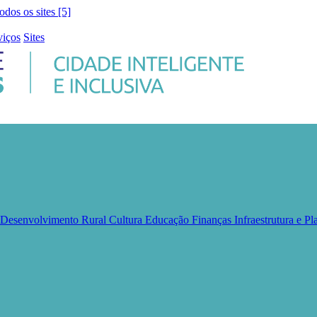
todos os sites [5]
viços
Sites
e Desenvolvimento Rural
Cultura
Educação
Finanças
Infraestrutura e 