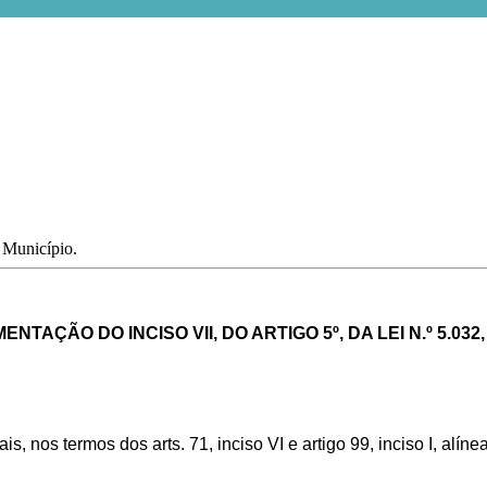
o Município.
TAÇÃO DO INCISO VII, DO ARTIGO 5º, DA LEI N.º 5.032
s, nos termos dos arts. 71, inciso VI e artigo 99, inciso I, alín