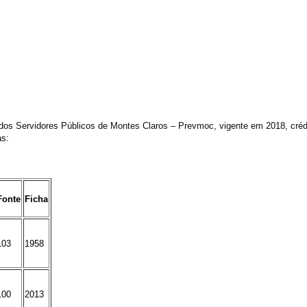
 dos Servidores Públicos de Montes Claros – Prevmoc
,
vigente
em
2018,
créd
as:
Fonte
Ficha
103
1958
100
2013