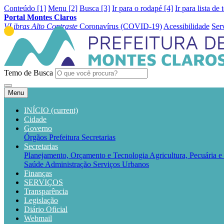
Conteúdo [1]
Menu [2]
Busca [3]
Ir para o rodapé [4]
Ir para lista de 
Portal Montes Claros
VLibras
Alto Contraste
Coronavírus (COVID-19)
Acessibilidade
Ser
Temo de Busca
Menu
INÍCIO
(current)
Cidade
Governo
Órgãos
Prefeitura
Secretarias
Secretarias
Planejamento, Orçamento e Tecnologia
Agricultura, Pecuária 
Saúde
Administração
Serviços Urbanos
Finanças
SERVIÇOS
Transparência
Legislação
Diário Oficial
Webmail