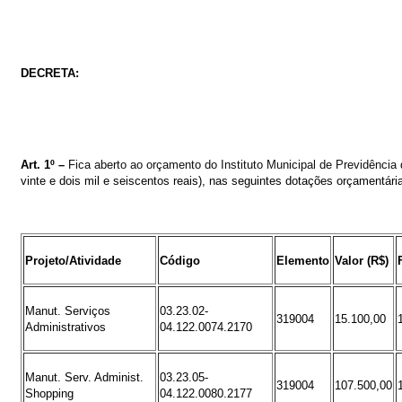
DECRETA:
Art. 1º –
Fica
aberto
ao
orçamento
do
Instituto
Municipal de Previdência
vinte e dois mil e seiscentos reais)
, nas seguintes dotações orçamentári
Projeto/Atividade
Código
Elemento
Valor (R$)
Manut. Serviços
03.23.02-
319004
15.100,00
Administrativos
04.122.0074.2170
Manut. Serv. Administ.
03.23.05-
319004
107.500,00
Shopping
04.122.0080.2177