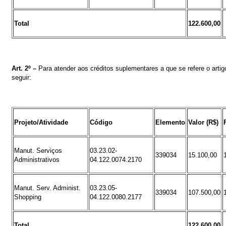
Total
122.600,00
Art.
2º
–
Para atender aos créditos suplementares a que se refere o artig
seguir
:
Projeto/Atividade
Código
Elemento
Valor (R$)
Manut. Serviços
03.23.02-
339034
15.100,00
Administrativos
04.122.0074.2170
Manut. Serv. Administ.
03.23.05-
339034
107.500,00
Shopping
04.122.0080.2177
Total
122.600,00