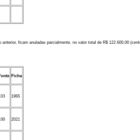
o anterior, ficam anuladas parcialmente,
no valor total de
R$ 122.600,00 (cento
Fonte
Ficha
103
1965
100
2021