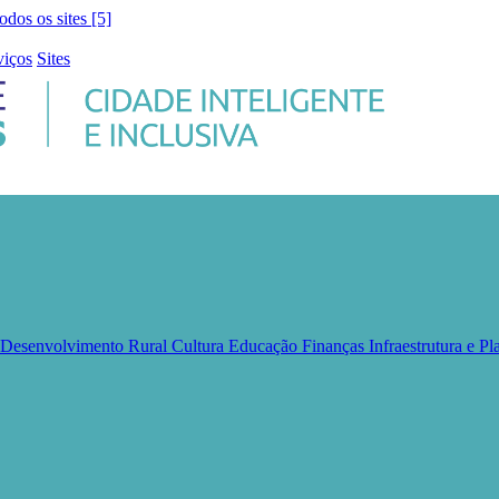
todos os sites [5]
viços
Sites
e Desenvolvimento Rural
Cultura
Educação
Finanças
Infraestrutura e 