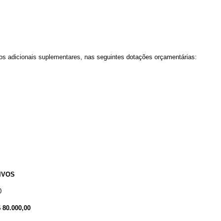
tos
adicionais suplementares
,
nas seguintes dotações orçamentárias:
IVOS
0
. R$ 80.000,00