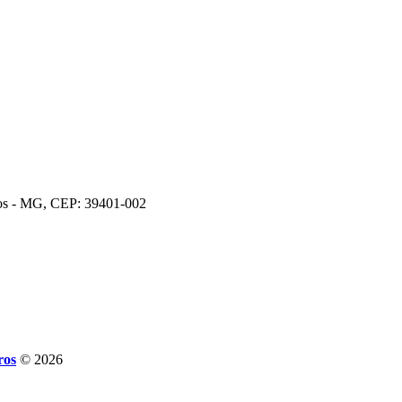
ros - MG, CEP: 39401-002
ros
© 2026