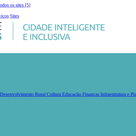
todos os sites [5]
viços
Sites
e Desenvolvimento Rural
Cultura
Educação
Finanças
Infraestrutura e 