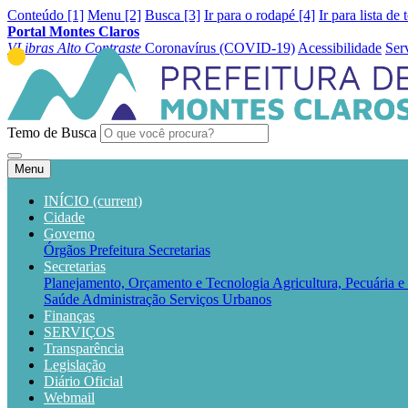
Conteúdo [1]
Menu [2]
Busca [3]
Ir para o rodapé [4]
Ir para lista de 
Portal Montes Claros
VLibras
Alto Contraste
Coronavírus (COVID-19)
Acessibilidade
Ser
Temo de Busca
Menu
INÍCIO
(current)
Cidade
Governo
Órgãos
Prefeitura
Secretarias
Secretarias
Planejamento, Orçamento e Tecnologia
Agricultura, Pecuária 
Saúde
Administração
Serviços Urbanos
Finanças
SERVIÇOS
Transparência
Legislação
Diário Oficial
Webmail