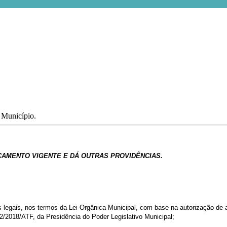
o Município.
ÇAMENTO
VIGENTE
E
DÁ
OUTRAS
PROVIDÊNCIAS.
s
legais,
nos
termos
da
Lei
Orgânica
Municipal,
com
base
na
autorização de a
2/2018/ATF, da Presidência do Poder Legislativo Municipal;