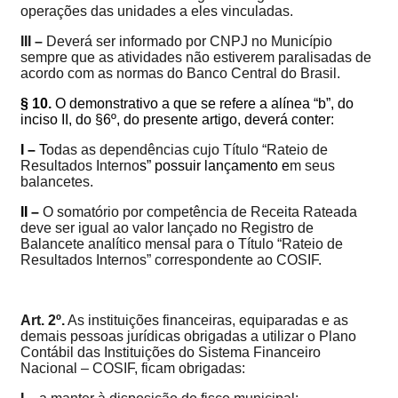
operações das unidades a eles vinculadas.
III –
Deverá ser informado por CNPJ no Município
sempre que as atividades não estiverem paralisadas de
acordo com as normas do Banco Central do Brasil.
§ 10.
O demonstrativo a que se refere a alínea “b”, do
inciso II, do §6º, do presente artigo, deverá conter:
I –
T
odas as dependências cujo Título “Rateio de
Resultados Interno
s” possuir lançamento e
m seus
balancetes.
II –
O somatório por competência de Receita Rateada
deve ser igual ao valor lançado no Registro de
Balancete analítico mensal para o Título “Rateio de
Resultados Internos” correspondente ao COSIF.
Art. 2º.
As instituições financeiras, equiparadas e as
demais pessoas jurídicas obrigadas a utilizar o Plano
Contábil das Instituições do Sistema Financeiro
Nacional – COSIF, ficam obrigadas: