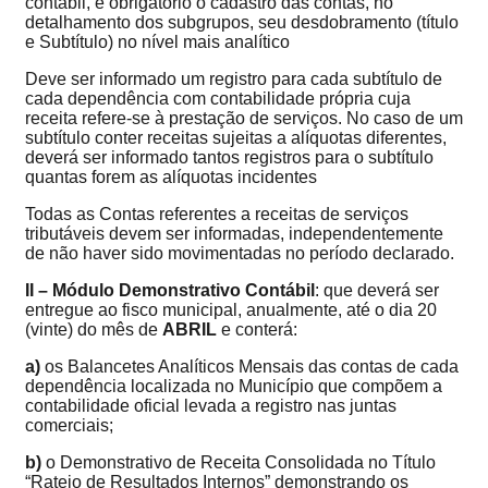
contábil, é obrigatório o cadastro das contas, no
detalhamento dos subgrupos, seu desdobramento (título
e Subtítulo) no nível mais analítico
Deve ser informado um registro para cada subtítulo de
cada dependência com contabilidade própria cuja
receita refere-se à prestação de serviços. No caso de um
subtítulo conter receitas sujeitas a alíquotas diferentes,
deverá ser informado tantos registros para o subtítulo
quantas forem as alíquotas incidentes
Todas as Contas referentes a receitas de serviços
tributáveis devem ser informadas, independentemente
de não haver sido movimentadas no período declarado.
II – Módulo Demonstrativo Contábil
: que deverá ser
entregue ao fisco municipal,
anualmente
, até o dia 20
(vinte) do mês de
ABRIL
e conterá:
a)
os Balancetes Analíticos Mensais das contas de cada
dependência localizada no Município que compõem a
contabilidade oficial levada a registro nas juntas
comerciais;
b)
o Demonstrativo de Receita Consolidada no Título
“Rateio de Resultados Internos” demonstrando os