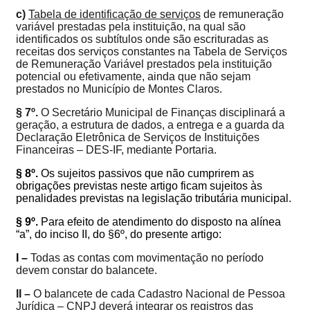
c)
Tabela de identificação de serviços
de remuneração
variável prestadas pela instituição, na qual são
identificados os subtítulos onde são escrituradas as
receitas dos serviços constantes na Tabela de Serviços
de Remuneração Variável prestados pela instituição
potencial ou efetivamente, ainda que não sejam
prestados no Município de Montes Claros.
§ 7º.
O
Secretário Municipal de Finanças disciplinará a
geração, a estrutura de dados, a entrega e a guarda da
Declaração Eletrônica de Serviços de Instituições
Financeiras – DES-IF, m
ediante Portaria
.
§ 8º.
Os sujeitos passivos que não cumprirem as
obrigações previstas neste artigo ficam sujeitos às
penalidades previstas na legislação tributária municipal.
§ 9º.
Para efeito
de atendimento do disposto na
alínea
“a”, do inciso II, do §6º, do presente artigo:
I –
Todas as contas com movimentação no período
devem constar do balancete.
II –
O balancete de cada Cadastro Nacional de Pessoa
Jurídica – CNPJ deverá integrar os registros das