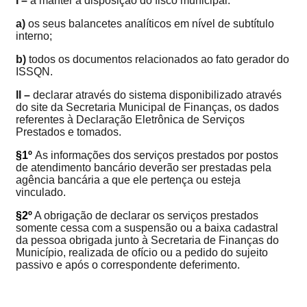
I –
a manter à disposição do fisco municipal:
a)
os seus balancetes analíticos em nível de subtítulo
interno;
b)
todos os documentos relacionados ao fato gerador do
ISSQN.
II –
declarar através do sistema disponibilizado através
do
site
da Secretaria Municipal de Finanças,
os dados
referentes à Declaração Eletrônica de Serviços
Prestados e tomados.
§1º
As informações dos serviços prestados por postos
de atendimento bancário deverão ser prestadas pela
agência bancária a que ele pertença ou esteja
vinculado.
§2º
A obrigação de declarar os serviços prestados
somente cessa com a suspensão ou a baixa cadastral
da pessoa obrigada junto à Secretaria de Finanças do
Município, realizada de ofício ou a pedido do sujeito
passivo e após o correspondente deferimento.