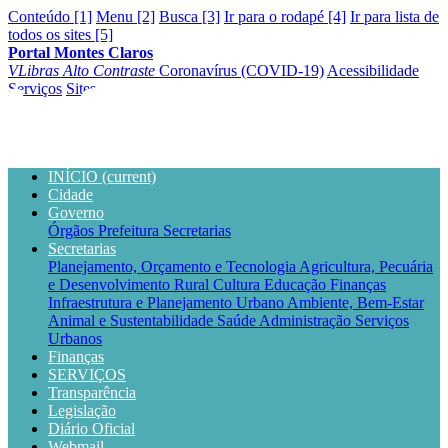
Conteúdo [1]
Menu [2]
Busca [3]
Ir para o rodapé [4]
Ir para lista de
todos os sites [5]
Portal Montes Claros
VLibras
Alto Contraste
Coronavírus (COVID-19)
Acessibilidade
Serviços
Sites
INÍCIO
(current)
Cidade
Governo
Órgãos
Prefeitura
Secretarias
Secretarias
Planejamento, Orçamento e Tecnologia
Agricultura, Pecuária
e Desenvolvimento Rural
Cultura
Educação
Finanças
Infraestrutura e Planejamento Urbano
Ambiente, Bem-Estar
Animal e Sustentabilidade
Saúde
Administração
Serviços
Urbanos
Finanças
SERVIÇOS
Transparência
Legislação
Diário Oficial
Webmail