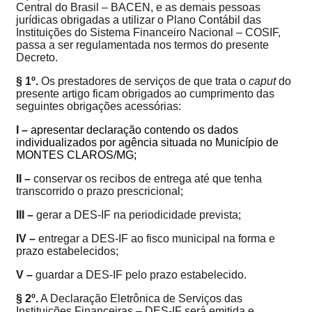
Central do Brasil – BACEN, e as demais pessoas
jurídicas obrigadas a utilizar o Plano Contábil das
Instituições do Sistema Financeiro Nacional – COSIF,
passa a ser regulamentada nos termos do presente
Decreto.
§ 1º.
Os prestadores de serviços de que trata o
caput
do
presente artigo ficam obrigados ao cumprimento das
seguintes obrigações acessórias:
I –
apresentar
declaração contendo os dados
individualizados
por agência
situada no Município de
MONTES CLAROS/MG;
II –
conservar os recibos de entrega até que tenha
transcorrido o prazo prescricional;
III –
gerar a DES-IF na periodicidade prevista;
IV –
entregar a DES-IF ao fisco municipal na forma e
prazo estabelecidos;
V –
guardar a DES-IF pelo prazo estabelecido.
§ 2º.
A Declaração Eletrônica de Serviços das
Instituições Financeiras – DES-IF será emitida e