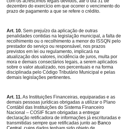
com os acréscimos legais devidos, até o dia 31 de
dezembro do exercício em que ocorrer o vencimento do
prazo de pagamento a que se refere o crédito.
Art. 10.
Sem prejuízo da aplicação de outras
penalidades contidas na legislação municipal, a falta de
recolhimento ou o recolhimento a menor do ISSQN pelo
prestador do serviço ou responsável, nos prazos
previstos em lei ou regulamento, implicará na
atualização dos valores, incidência de juros, multa por
mora e demais consectários legais, a serem aplicados
sobre o valor atualizado, nos percentuais e na forma
disciplinada pelo Código Tributário Municipal e pelas
demais legislações pertinentes.
Art. 11.
As Instituições Financeiras, equiparadas e as
demais pessoas jurídicas obrigadas a utilizar o Plano
Contábil das Instituições do Sistema Financeiro
Nacional – COSIF ficam obrigadas a entregar
declaração retificadora de informações já escrituradas e
transmitidas sempre que retificadas junto ao
Banco
Central, cujos
dados tenham sido objeto de