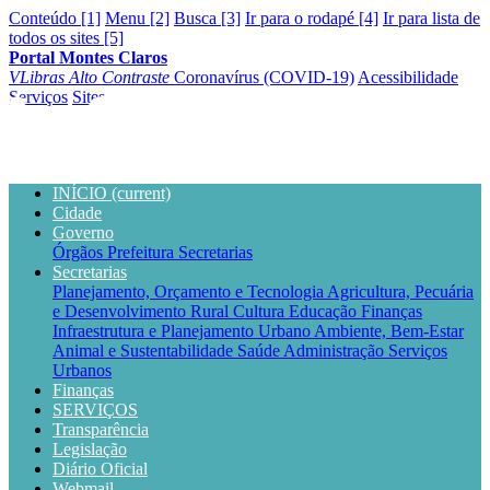
Conteúdo [1]
Menu [2]
Busca [3]
Ir para o rodapé [4]
Ir para lista de
todos os sites [5]
Portal Montes Claros
VLibras
Alto Contraste
Coronavírus (COVID-19)
Acessibilidade
Serviços
Sites
INÍCIO
(current)
Cidade
Governo
Órgãos
Prefeitura
Secretarias
Secretarias
Planejamento, Orçamento e Tecnologia
Agricultura, Pecuária
e Desenvolvimento Rural
Cultura
Educação
Finanças
Infraestrutura e Planejamento Urbano
Ambiente, Bem-Estar
Animal e Sustentabilidade
Saúde
Administração
Serviços
Urbanos
Finanças
SERVIÇOS
Transparência
Legislação
Diário Oficial
Webmail