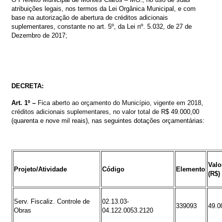
atribuições
legais,
nos
termos
da
Lei
Orgânica
Municipal,
e
com
base
na
autorização de abertura de créditos adicionais
suplementares, constante no
art. 5º, da Lei nº. 5.032, de 27 de
Dezembro de 2017
;
DECRETA:
Art. 1º –
Fica
aberto
ao
orçamento
do
Município
,
vigente
em
2018,
créditos
adicionais suplementares
,
no valor total de
R$
49.000,00
(quarenta e nove mil reais)
, nas seguintes dotações orçamentárias:
Valo
Projeto/Atividade
Código
Elemento
(R$)
Serv. Fiscaliz. Controle de
02.13.03-
339093
49.0
Obras
04.122.0053.2120