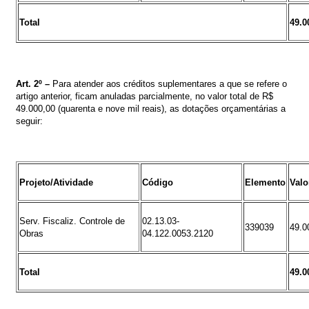
Total
49.0
Art.
2º
–
Para atender aos créditos suplementares a que se refere o
artigo anterior, ficam anuladas parcialmente, no valor total de
R$
49.000,00
(quarenta e nove mil reais), as dotações orçamentárias a
seguir
:
Projeto/Atividade
Código
Elemento
Valo
Serv. Fiscaliz. Controle de
02.13.03-
339039
49.0
Obras
04.122.0053.2120
Total
49.0