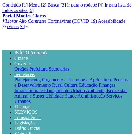
Conteúdo [1]
Menu [2]
Busca [3]
Ir para o rodapé [4]
Ir para lista de
todos os sites [5]
Portal Montes Claros
VLibras
Alto Contraste
Coronavírus (COVID-19)
Acessibilidade
Serviços
Sites
INÍCIO
(current)
Cidade
Governo
Órgãos
Prefeitura
Secretarias
Secretarias
Planejamento, Orçamento e Tecnologia
Agricultura, Pecuária
e Desenvolvimento Rural
Cultura
Educação
Finanças
Infraestrutura e Planejamento Urbano
Ambiente, Bem-Estar
Animal e Sustentabilidade
Saúde
Administração
Serviços
Urbanos
Finanças
SERVIÇOS
Transparência
Legislação
Diário Oficial
Webmail