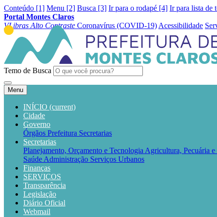
Conteúdo [1]
Menu [2]
Busca [3]
Ir para o rodapé [4]
Ir para lista de 
Portal Montes Claros
VLibras
Alto Contraste
Coronavírus (COVID-19)
Acessibilidade
Ser
Temo de Busca
Menu
INÍCIO
(current)
Cidade
Governo
Órgãos
Prefeitura
Secretarias
Secretarias
Planejamento, Orçamento e Tecnologia
Agricultura, Pecuária 
Saúde
Administração
Serviços Urbanos
Finanças
SERVIÇOS
Transparência
Legislação
Diário Oficial
Webmail