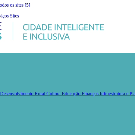
todos os sites [5]
viços
Sites
e Desenvolvimento Rural
Cultura
Educação
Finanças
Infraestrutura e 