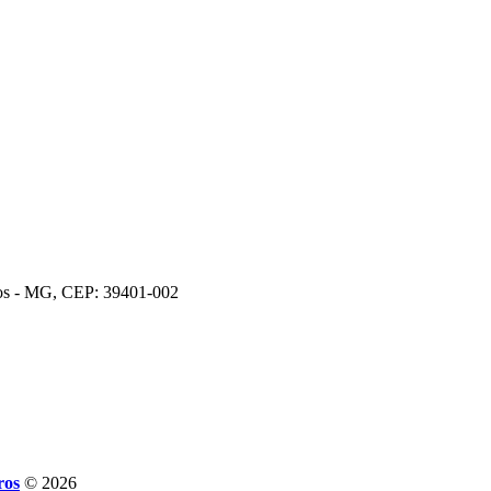
ros - MG, CEP: 39401-002
ros
© 2026