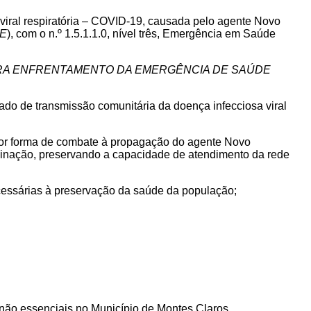
iral respiratória – COVID-19, causada pelo agente Novo
E
), com o n.º 1.5.1.1.0, nível três, Emergência em Saúde
ARA ENFRENTAMENTO DA EMERGÊNCIA DE SAÚDE
tado de transmissão comunitária da doença infecciosa viral
hor forma de combate à propagação do agente Novo
minação, preservando a capacidade de atendimento da rede
ecessárias à preservação da saúde da população;
s não essenciais no Município de Montes Claros.