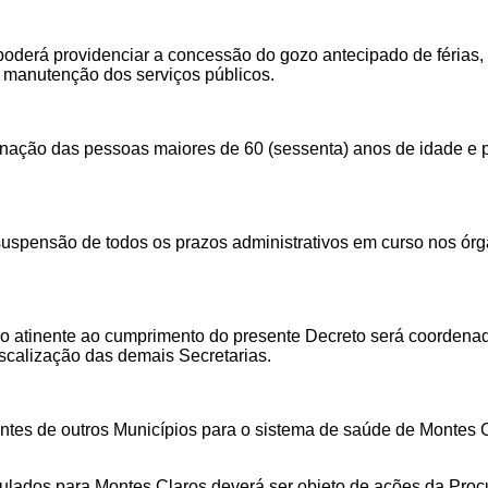
poderá providenciar a
concessão do gozo antecipado de férias,
 manutenção dos serviços públicos.
nação das pessoas maiores de 60 (sessenta) anos de idade e pro
a suspensão de todos os prazos administrativos em curso nos ór
ção atinente ao cumprimento do presente Decreto será coordena
fiscalização das demais Secretarias.
es de outros Municípios para o sistema de saúde de Montes Cl
lados para Montes Claros deverá ser objeto de ações da Procu