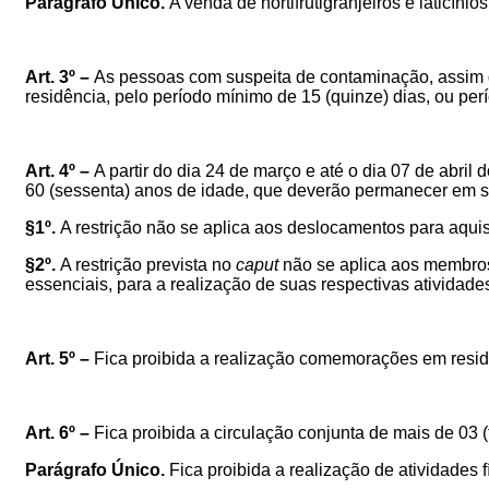
Parágrafo Único.
A venda de hortifrutigranjeiros e laticíni
Art. 3º –
As pessoas com suspeita de contaminação, assim de
residência, pelo período mínimo de 15 (quinze) dias, ou p
Art. 4º –
A partir do dia 24 de março e até o dia 07 de abril 
60 (sessenta) anos de idade, que deverão permanecer em su
§1º.
A restrição não se aplica aos deslocamentos para aqu
§2º.
A restrição prevista no
caput
não se aplica aos membros d
essenciais, para a realização de suas respectivas atividade
Art. 5º –
Fica proibida a realização comemorações em resid
Art. 6º –
Fica proibida a circulação conjunta de mais de 03 (
Parágrafo Único.
Fica proibida a realização de atividades f