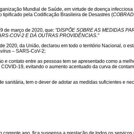
nização Mundial de Saúde, em virtude de doença infecciosa v
tipificado pela Codificação Brasileira de Desastres (
COBRAD
 19 de março de 2020, que:
“DISPÕE SOBRE AS MEDIDAS P
RS-COV-2 E DÁ OUTRAS PROVIDÊNCIAS.”
e 2020, da União, declarou em todo o território Nacional, o es
avírus – SARS-CoV-2;
ção e contato entre as pessoas tem se apresentado como a mel
ia – COVID-19, evitando o aumento acentuado da curva de conta
e sanitária, tem o dever de adotar as medidas suficientes e n
l do corrente ano, fica suspensa a prestação de todos os serviço