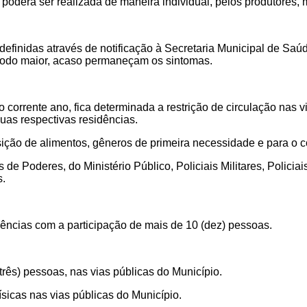
os poderá ser realizada de maneira individual, pelos produtores, 
finidas através de notificação à Secretaria Municipal de Saú
eríodo maior, acaso permaneçam os sintomas.
do corrente ano, fica
determinada a restrição de circulação nas 
as respectivas residências.
isição de alimentos, gêneros de primeira necessidade e para o
e Poderes, do Ministério Público, Policiais Militares, Policiai
s.
ências com a participação de mais de 10 (dez) pessoas.
três) pessoas, nas vias públicas do Município.
ísicas nas vias públicas do Município.