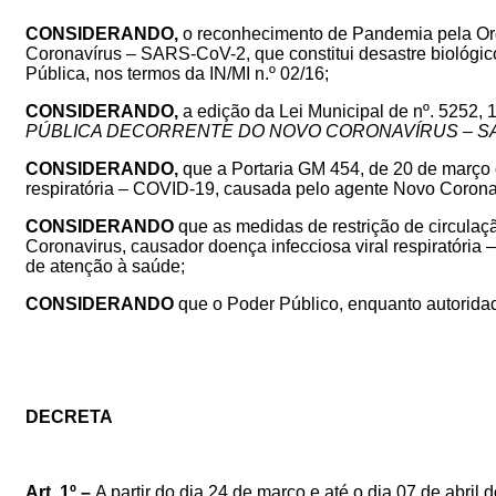
CONSIDERANDO,
o reconhecimento de Pandemia pela Orga
Coronavírus – SARS-CoV-2, que constitui desastre biológico 
Pública, nos termos da IN/MI n.º 02/16;
CONSIDERANDO,
a edição da Lei Municipal de nº. 5252,
PÚBLICA DECORRENTE DO NOVO CORONAVÍRUS – SA
CONSIDERANDO,
que a Portaria GM 454, de 20 de março d
respiratória – COVID-19, causada pelo agente Novo Coron
CONSIDERANDO
que as medidas de restrição de circula
Coronavirus, causador doença infecciosa viral respiratór
de atenção à saúde;
CONSIDERANDO
que o Poder Público, enquanto autoridad
DECRETA
Art. 1º –
A partir do dia 24 de março e até o dia 07 de abri