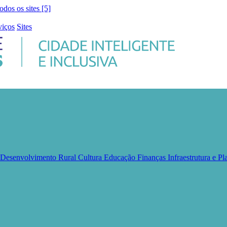
todos os sites [5]
viços
Sites
e Desenvolvimento Rural
Cultura
Educação
Finanças
Infraestrutura e 