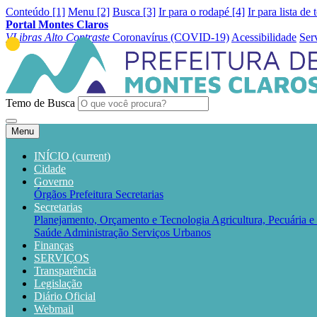
Conteúdo [1]
Menu [2]
Busca [3]
Ir para o rodapé [4]
Ir para lista de 
Portal Montes Claros
VLibras
Alto Contraste
Coronavírus (COVID-19)
Acessibilidade
Ser
Temo de Busca
Menu
INÍCIO
(current)
Cidade
Governo
Órgãos
Prefeitura
Secretarias
Secretarias
Planejamento, Orçamento e Tecnologia
Agricultura, Pecuária 
Saúde
Administração
Serviços Urbanos
Finanças
SERVIÇOS
Transparência
Legislação
Diário Oficial
Webmail