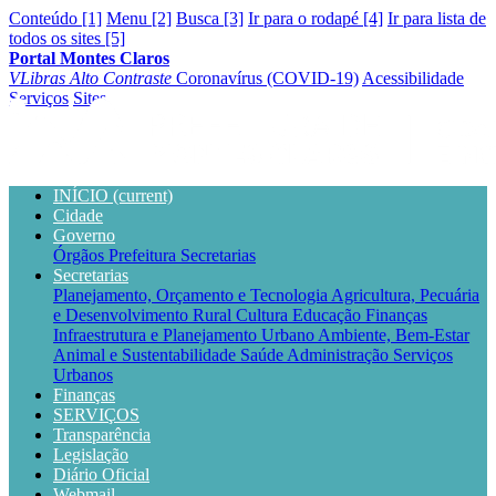
Conteúdo [1]
Menu [2]
Busca [3]
Ir para o rodapé [4]
Ir para lista de
todos os sites [5]
Portal Montes Claros
VLibras
Alto Contraste
Coronavírus (COVID-19)
Acessibilidade
Serviços
Sites
INÍCIO
(current)
Cidade
Governo
Órgãos
Prefeitura
Secretarias
Secretarias
Planejamento, Orçamento e Tecnologia
Agricultura, Pecuária
e Desenvolvimento Rural
Cultura
Educação
Finanças
Infraestrutura e Planejamento Urbano
Ambiente, Bem-Estar
Animal e Sustentabilidade
Saúde
Administração
Serviços
Urbanos
Finanças
SERVIÇOS
Transparência
Legislação
Diário Oficial
Webmail