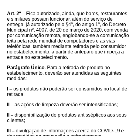
Art. 2º
– Fica autorizado, ainda, que bares, restaurantes
e similares possam funcionar, além do serviço de
entrega, já autorizado pelo §4º,
do artigo 1º, do Decreto
Municipal nº. 400
7
, de 2
0
de março de 2020,
com venda
por comunicação remota, englobando-se a comunicação
feita pela rede mundial de computadores e as vias
telefônicas,
também mediante retirada pelo consumidor
no estabelecimento, a partir de anteparo que impeça a
entrada no estabelecimento.
Parágrafo Único.
Para a retirada do produto no
estabelecimento, deverão ser atendidas as seguintes
medidas:
I –
os produtos não poderão ser consumidos no local de
retirada;
II –
as ações de limpeza deverão ser intensificadas;
II –
disponibilização de produtos antissépticos aos seus
clientes;
III –
divulgação de informações acerca do COVID-19 e