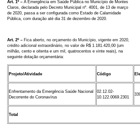
Art. 1º –
A Emergência em Saúde Pública no Município de Montes
Claros, declarada pelo Decreto Municipal nº. 4001, de 13 de março
de 2020, passa a ser configurada como Estado de Calamidade
Pública, com duração até dia 31 de dezembro de 2020.
Art.
2º
–
Fica aberto, no orçamento do Município
, vigente em 2020,
crédito
adicional extraordinário
,
no valor de
R$ 1.181.420,00 (um
milhão, cento e oitenta e um mil, quatrocentos e vinte reais)
, na
seguinte dotação orçamentária:
Projeto/Atividade
Código
El
Enfrentamento da Emergência Saúde Nacional
02.12.02-
33
Decorrente do Coronavírus
10.122.0069.2301
Total