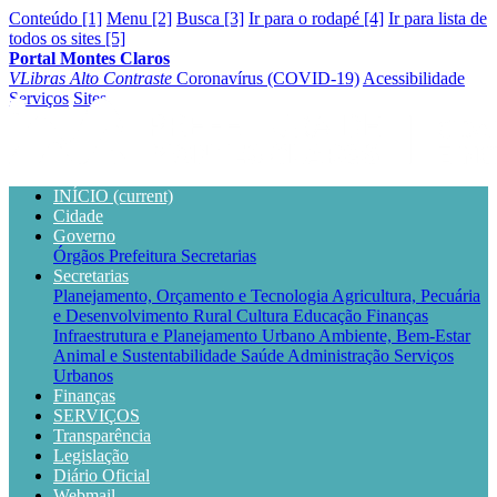
Conteúdo [1]
Menu [2]
Busca [3]
Ir para o rodapé [4]
Ir para lista de
todos os sites [5]
Portal Montes Claros
VLibras
Alto Contraste
Coronavírus (COVID-19)
Acessibilidade
Serviços
Sites
INÍCIO
(current)
Cidade
Governo
Órgãos
Prefeitura
Secretarias
Secretarias
Planejamento, Orçamento e Tecnologia
Agricultura, Pecuária
e Desenvolvimento Rural
Cultura
Educação
Finanças
Infraestrutura e Planejamento Urbano
Ambiente, Bem-Estar
Animal e Sustentabilidade
Saúde
Administração
Serviços
Urbanos
Finanças
SERVIÇOS
Transparência
Legislação
Diário Oficial
Webmail