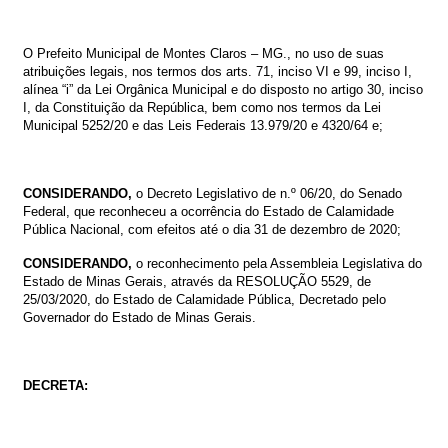
O
Prefeito
Municipal
de
Montes
Claros
–
MG.,
no
uso
de
suas
atribuições
legais,
nos termos dos arts. 71, inciso VI e 99, inciso I,
alínea “i” da Lei Orgânica Municipal e do disposto no artigo 30, inciso
I, da Constituição da República, bem como nos termos da Lei
Municipal 5252/20 e das Leis Federais 13.979/20 e 4320/64 e;
CONSIDERANDO,
o Decreto Legislativo de n.º 06/20, do Senado
Federal, que reconheceu a ocorrência do Estado de Calamidade
Pública Nacional, com efeitos até o dia 31 de dezembro de 2020
;
CONSIDERANDO,
o reconhecimento pela Assembleia Legislativa do
Estado de Minas Gerais, através da RESOLUÇÃO 5529, de
25/03/2020, do Estado de Calamidade Pública, Decretado pelo
Governador do Estado de Minas Gerais.
DECRETA: