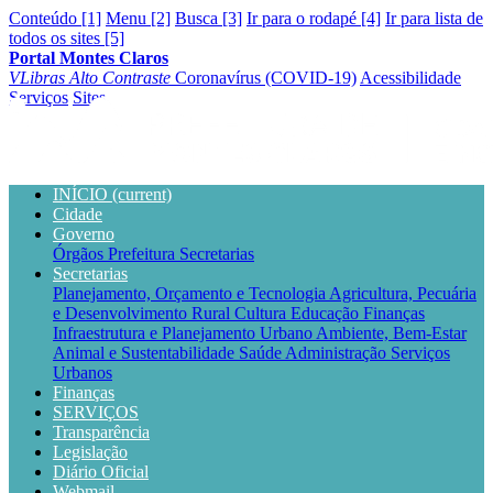
Conteúdo [1]
Menu [2]
Busca [3]
Ir para o rodapé [4]
Ir para lista de
todos os sites [5]
Portal Montes Claros
VLibras
Alto Contraste
Coronavírus (COVID-19)
Acessibilidade
Serviços
Sites
INÍCIO
(current)
Cidade
Governo
Órgãos
Prefeitura
Secretarias
Secretarias
Planejamento, Orçamento e Tecnologia
Agricultura, Pecuária
e Desenvolvimento Rural
Cultura
Educação
Finanças
Infraestrutura e Planejamento Urbano
Ambiente, Bem-Estar
Animal e Sustentabilidade
Saúde
Administração
Serviços
Urbanos
Finanças
SERVIÇOS
Transparência
Legislação
Diário Oficial
Webmail