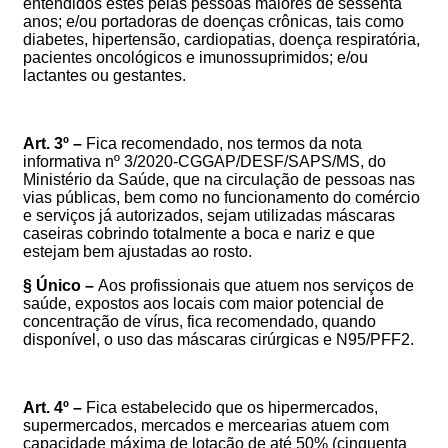
entendidos estes pelas pessoas maiores de sessenta
anos; e/ou portadoras
de doenças crônicas, tais como
diabetes, hipertensão, cardiopatias, doença respiratória,
pacientes oncológicos e imunossuprimidos; e/ou
lactantes ou gestantes.
Art. 3º –
Fica recomendado, nos termos da nota
informativa n
º 3/2020-CGGAP/DESF/SAPS/MS, do
Ministério da Saúde, que na circulação de pessoas nas
vias públicas, bem como no funcionamento do comércio
e serviços já autorizados, sejam utilizadas máscaras
caseiras cobrindo totalmente a boca e nariz e que
estejam bem ajustadas ao rosto.
§ Único –
Aos profissionais que atuem nos serviços de
saúde, expostos aos locais com maior potencial de
concentração de vírus, fica recomendado, quando
disponível, o uso das máscaras cirúrgicas e N95/PFF2.
Art. 4º –
Fica estabelecido que os
hipermercados,
supermercados, mercados e mercearias
atuem com
capacidade máxima de lotação de até 50% (cinquenta