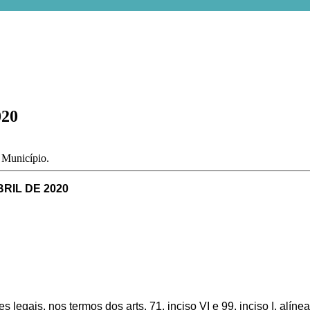
020
o Município.
BRIL DE 2020
legais, nos termos dos arts. 71, inciso VI e 99, inciso I, alínea