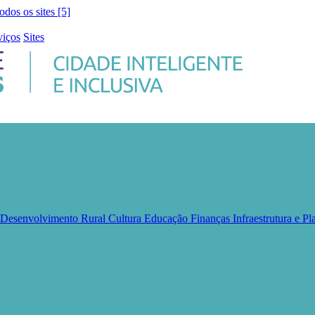
todos os sites [5]
viços
Sites
e Desenvolvimento Rural
Cultura
Educação
Finanças
Infraestrutura e 