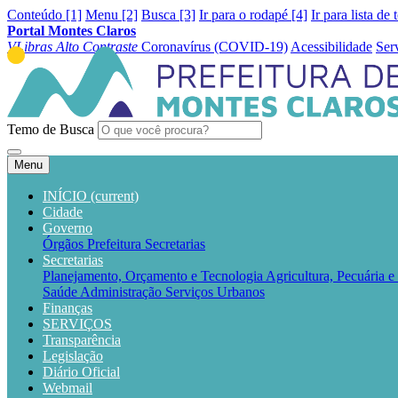
Conteúdo [1]
Menu [2]
Busca [3]
Ir para o rodapé [4]
Ir para lista de 
Portal Montes Claros
VLibras
Alto Contraste
Coronavírus (COVID-19)
Acessibilidade
Ser
Temo de Busca
Menu
INÍCIO
(current)
Cidade
Governo
Órgãos
Prefeitura
Secretarias
Secretarias
Planejamento, Orçamento e Tecnologia
Agricultura, Pecuária 
Saúde
Administração
Serviços Urbanos
Finanças
SERVIÇOS
Transparência
Legislação
Diário Oficial
Webmail