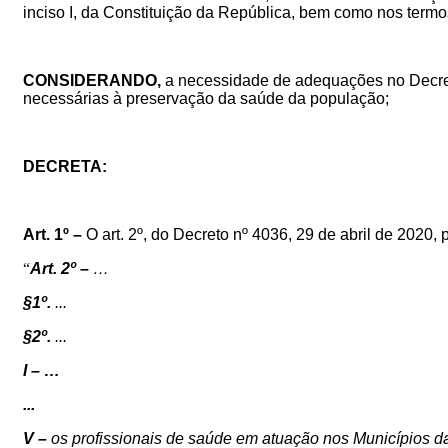
inciso I, da Constituição da República, bem como nos termos
CONSIDERANDO,
a necessidade de adequações no Decreto
necessárias à preservação da saúde da população;
DECRETA:
Art. 1º –
O art. 2º, do Decreto nº 4036, 29 de abril de 2020,
“
Art. 2
º
–
…
§1º.
...
§2º.
...
I – …
...
V –
os profissionais de saúde em atuação nos Municípios d