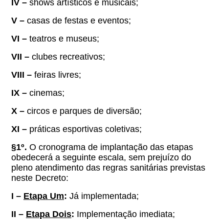
IV –
shows artísticos e musicais;
V –
casas de festas e eventos;
VI –
teatros e museus;
VII –
clubes recreativos;
VIII –
feiras livres;
IX –
cinemas;
X –
circos e parques de diversão;
XI –
práticas esportivas coletivas;
§1º.
O cronograma de implantação das etapas
obedecerá a seguinte escala, sem prejuízo do
pleno atendimento das regras sanitárias previstas
neste Decreto:
I –
Etapa Um
:
Já implementada;
II –
Etapa Dois
:
Implementação imediata;