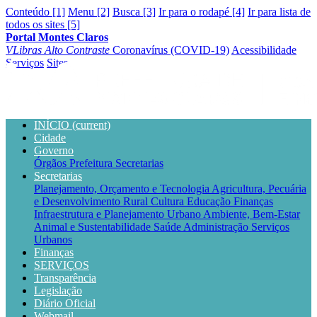
Conteúdo [1]
Menu [2]
Busca [3]
Ir para o rodapé [4]
Ir para lista de
todos os sites [5]
Portal Montes Claros
VLibras
Alto Contraste
Coronavírus (COVID-19)
Acessibilidade
Serviços
Sites
INÍCIO
(current)
Cidade
Governo
Órgãos
Prefeitura
Secretarias
Secretarias
Planejamento, Orçamento e Tecnologia
Agricultura, Pecuária
e Desenvolvimento Rural
Cultura
Educação
Finanças
Infraestrutura e Planejamento Urbano
Ambiente, Bem-Estar
Animal e Sustentabilidade
Saúde
Administração
Serviços
Urbanos
Finanças
SERVIÇOS
Transparência
Legislação
Diário Oficial
Webmail