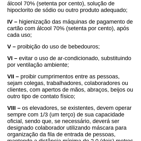
álcool 70% (setenta por cento), solução de
hipoclorito de sódio ou outro produto adequado;
IV –
h
igienização das máquinas de pagamento de
cartão com álcool 70% (setenta por cento), após
cada uso;
V –
p
roibição do uso de bebedouros;
VI –
e
vitar o uso de ar-condicionado, substituindo
por ventilação ambiente;
VII –
proibir
cumprimentos entre as pessoas,
sejam colegas, trabalhadores, colaboradores ou
clientes, com apertos de mãos, abraços, beijos ou
outro tipo de contato físico;
VIII –
o
s elevadores, se existentes, devem operar
sempre com 1/3 (um terço) de sua capacidade
oficial, sendo que, se necessário, deverá ser
designado colaborador utilizando máscara para
organização da fila de entrada de pessoas,
mantendo a distância mínima de 2,0 (dois) metros