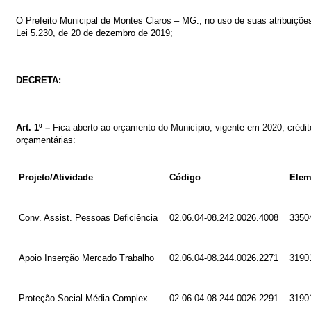
O
Prefeito
Municipal
de
Montes
Claros
–
MG.,
no
uso
de
suas
atribuiçõe
Lei 5.230
,
d
e
20 d
e
dezembro d
e
2019
;
DECRETA:
Art. 1º –
Fica aberto ao orçamento do Município
, vigente em 2020, crédi
orçamentárias:
Projeto/Atividade
Código
Elem
Conv. Assist. Pessoas Deficiência
02.06.04-08.242.0026.4008
3350
Apoio Inserção Mercado Trabalho
02.06.04-08.244.0026.2271
3190
Proteção Social Média Complex
02.06.04-08.244.0026.2291
3190