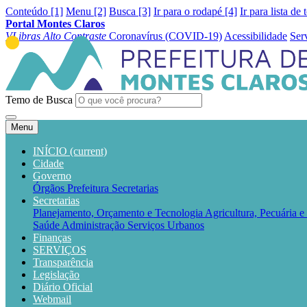
Conteúdo [1]
Menu [2]
Busca [3]
Ir para o rodapé [4]
Ir para lista de 
Portal Montes Claros
VLibras
Alto Contraste
Coronavírus (COVID-19)
Acessibilidade
Ser
Temo de Busca
Menu
INÍCIO
(current)
Cidade
Governo
Órgãos
Prefeitura
Secretarias
Secretarias
Planejamento, Orçamento e Tecnologia
Agricultura, Pecuária 
Saúde
Administração
Serviços Urbanos
Finanças
SERVIÇOS
Transparência
Legislação
Diário Oficial
Webmail