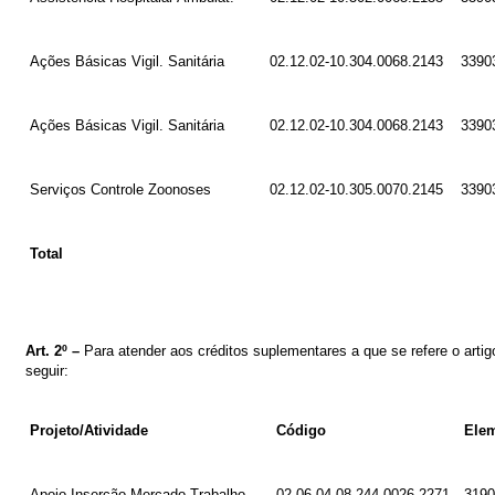
Ações Básicas Vigil. Sanitária
02.12.02-10.304.0068.2143
3390
Ações Básicas Vigil. Sanitária
02.12.02-10.304.0068.2143
3390
Serviços Controle Zoonoses
02.12.02-10.305.0070.2145
3390
Total
Art.
2º
–
Para atender aos créditos suplementares a que se refere o artigo
seguir
:
Projeto/Atividade
Código
Ele
Apoio Inserção Mercado Trabalho
02.06.04-08.244.0026.2271
3190