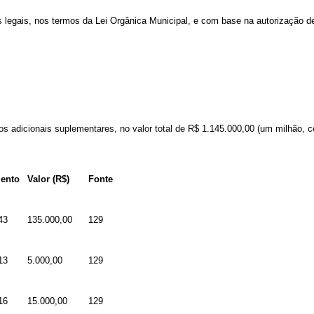
s
legais,
nos
termos
da
Lei
Orgânica
Municipal,
e
com
base
na
autorização de
tos
adicionais suplementares
,
no valor total de
R$ 1.145.000,00
(um milhão, ce
ento
Valor (R$)
Fonte
43
135.000,00
129
13
5.000,00
129
16
15.000,00
129