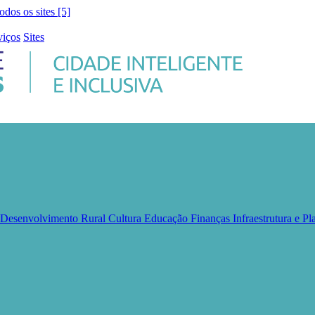
todos os sites [5]
viços
Sites
e Desenvolvimento Rural
Cultura
Educação
Finanças
Infraestrutura e 