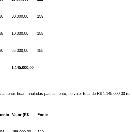
30
30.000,00
159
39
10.000,00
159
30
35.000,00
155
1.145.000,00
 anterior, ficam anuladas parcialmente, no valor total de
R$ 1.145.000,00
(um 
mento
Valor (R$
Fonte
04
155.000,00
129