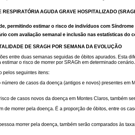
E RESPIRATÓRIA AGUDA GRAVE HOSPITALIZADO
(SRAG
de, permitindo
estimar
o
risco
de
indivíduos com Síndrome R
o com avaliação semanal e inclusão nas estatísticas do c
RTALIDADE DE SRAGH POR SEMANA DA EVOLUÇÃO
ões entre duas semanas seguidas de óbitos apurados. Esta di
ita estimar o risco de morrer por SRAGh em determinado cenário.
 pelos seguintes itens:
 número de casos da doença (antigos e novos) presentes em M
 risco de casos novos da doença em Montes Claros, também
se
êm de morrer pela doença. É a proporção de óbitos, entre os ca
 pessoa morrer pela doença, também
serão comparados às taxas