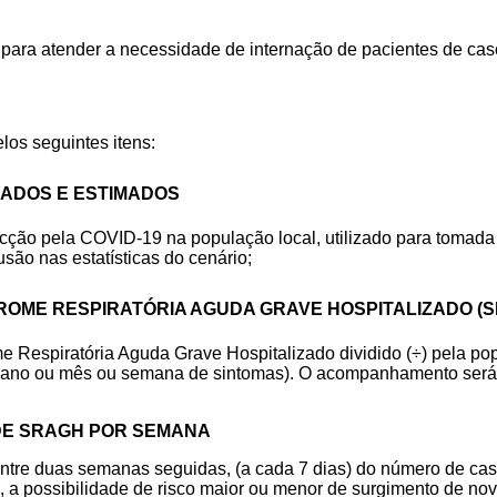
 para atender a necessidade de internação de pacientes de ca
los seguintes itens:
MADOS E
ESTIMADOS
ção pela COVID-19 na população local, utilizado para tomada d
ão nas estatísticas do cenário;
ÍNDROME RESPIRATÓRIA AGUDA GRAVE HOSPITALIZADO
(
e Respiratória Aguda Grave Hospitalizado dividido (÷) pela p
(ano ou mês ou semana de
sintomas). O acompanhamento será d
DE
SRAGH
POR
SEMANA
tre duas semanas seguidas, (a cada 7 dias) do número de caso
e, a possibilidade de risco maior ou menor de surgimento de no