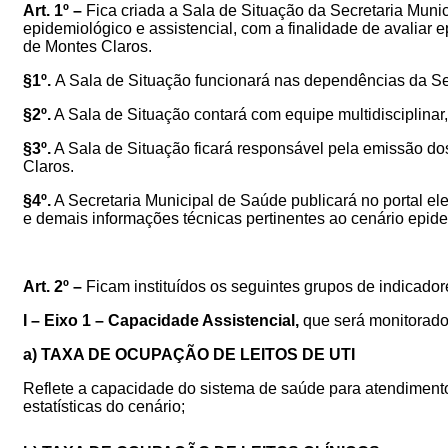
Art. 1º –
Fica criada a Sala de Situação da Secretaria Mun
epidemiológico e assistencial,
com a finalidade de avaliar
de Montes Claros.
§1º.
A Sala de Situação funcionará nas dependências da Se
§2º.
A Sala de Situação contará com equipe multidiscipli
§3º.
A Sala de Situação ficará responsável pela emissão d
Claros.
§4º.
A Secretaria Municipal de Saúde publicará no port
e demais informações técnicas pertinentes ao cenário epide
Art. 2º –
Ficam instituídos os seguintes grupos de indicado
I – Eixo 1 – Capacidade Assistencial,
que será monitorado 
a) TAXA DE OCUPAÇÃO DE LEITOS DE UTI
Reflete a capacidade do sistema de saúde para atendimento
estatísticas do cenário;