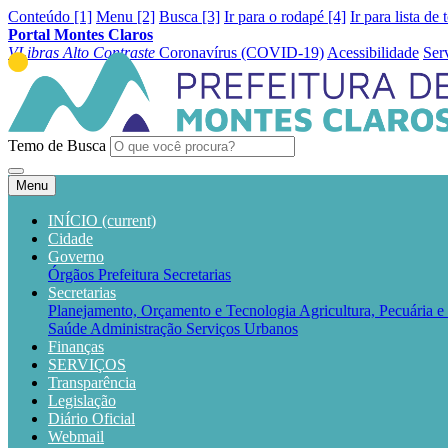
Conteúdo [1]
Menu [2]
Busca [3]
Ir para o rodapé [4]
Ir para lista de 
Portal Montes Claros
VLibras
Alto Contraste
Coronavírus (COVID-19)
Acessibilidade
Ser
Temo de Busca
Menu
INÍCIO
(current)
Cidade
Governo
Órgãos
Prefeitura
Secretarias
Secretarias
Planejamento, Orçamento e Tecnologia
Agricultura, Pecuária 
Saúde
Administração
Serviços Urbanos
Finanças
SERVIÇOS
Transparência
Legislação
Diário Oficial
Webmail