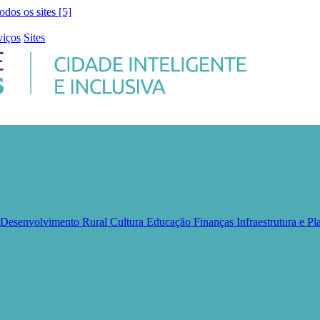
todos os sites [5]
viços
Sites
e Desenvolvimento Rural
Cultura
Educação
Finanças
Infraestrutura e 