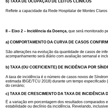
b) TAXA DE OCUPAÇÃO DE LEITOS CLÍNICOS
Reflete a capacidade da Rede Hospitalar de Montes Claros
I
I
– Eixo 2 – Incidência da Doença,
que será monitorado pe
a) COMPORTAMENTO DA CURVA DE CASOS CONFIR
São alterações na evolução da quantidade de casos de infec
acompanhamento será diário com avaliação semanal e inclus
b) TAXA (OU COEFICIENTE) DE INCIDÊNCIA POR S
A taxa de incidência é o número de casos novos de Síndrom
estimada
IBGE/TCU
2018)
durante
um tempo especificado 
do cenário;
c) TAXA
DE
CRESCIMENTO
DA
TAXA
DE
INCIDÊNCIA
É a variação em porcentagem dos resultados comparados en
estabilidade ou declínio da incidência. Revelando, inclusiv