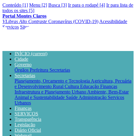
Conteúdo [1]
Menu [2]
Busca [3]
Ir para o rodapé [4]
Ir para lista de
todos os sites [5]
Portal Montes Claros
VLibras
Alto Contraste
Coronavírus (COVID-19)
Acessibilidade
Serviços
Sites
INÍCIO
(current)
Cidade
Governo
Órgãos
Prefeitura
Secretarias
Secretarias
Planejamento, Orçamento e Tecnologia
Agricultura, Pecuária
e Desenvolvimento Rural
Cultura
Educação
Finanças
Infraestrutura e Planejamento Urbano
Ambiente, Bem-Estar
Animal e Sustentabilidade
Saúde
Administração
Serviços
Urbanos
Finanças
SERVIÇOS
Transparência
Legislação
Diário Oficial
Webmail