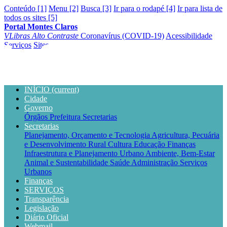
Conteúdo [1]
Menu [2]
Busca [3]
Ir para o rodapé [4]
Ir para lista de
todos os sites [5]
Portal Montes Claros
VLibras
Alto Contraste
Coronavírus (COVID-19)
Acessibilidade
Serviços
Sites
INÍCIO
(current)
Cidade
Governo
Órgãos
Prefeitura
Secretarias
Secretarias
Planejamento, Orçamento e Tecnologia
Agricultura, Pecuária
e Desenvolvimento Rural
Cultura
Educação
Finanças
Infraestrutura e Planejamento Urbano
Ambiente, Bem-Estar
Animal e Sustentabilidade
Saúde
Administração
Serviços
Urbanos
Finanças
SERVIÇOS
Transparência
Legislação
Diário Oficial
Webmail