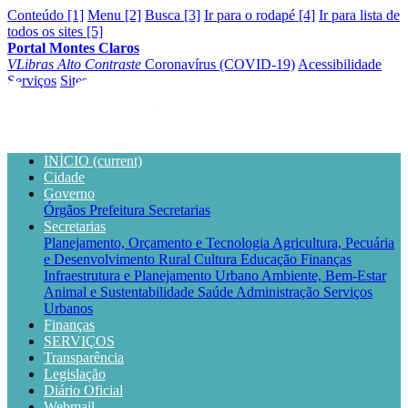
Conteúdo [1]
Menu [2]
Busca [3]
Ir para o rodapé [4]
Ir para lista de
todos os sites [5]
Portal Montes Claros
VLibras
Alto Contraste
Coronavírus (COVID-19)
Acessibilidade
Serviços
Sites
INÍCIO
(current)
Cidade
Governo
Órgãos
Prefeitura
Secretarias
Secretarias
Planejamento, Orçamento e Tecnologia
Agricultura, Pecuária
e Desenvolvimento Rural
Cultura
Educação
Finanças
Infraestrutura e Planejamento Urbano
Ambiente, Bem-Estar
Animal e Sustentabilidade
Saúde
Administração
Serviços
Urbanos
Finanças
SERVIÇOS
Transparência
Legislação
Diário Oficial
Webmail