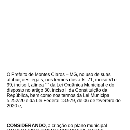
O Prefeito de Montes Claros – MG, no uso de suas
atribuições legais, nos termos dos arts. 71, inciso VI e
99, inciso I, alínea “i” da Lei Orgânica Municipal e do
disposto no artigo 30, inciso I, da Constituição da
República, bem como nos termos da Lei Municipal
5.252/20 e da Lei Federal 13.979, de 06 de fevereiro de
2020 e,
CONSIDERANDO,
a criação do plano municipal