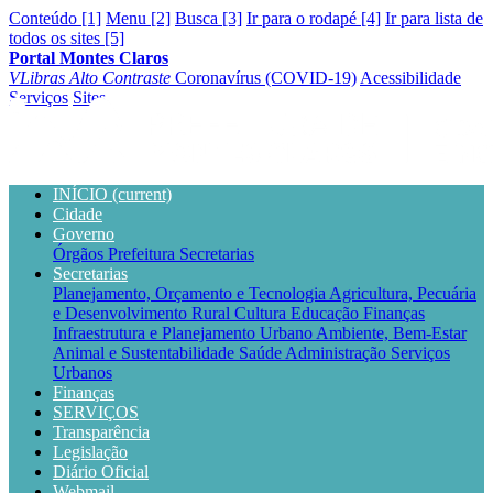
Conteúdo [1]
Menu [2]
Busca [3]
Ir para o rodapé [4]
Ir para lista de
todos os sites [5]
Portal Montes Claros
VLibras
Alto Contraste
Coronavírus (COVID-19)
Acessibilidade
Serviços
Sites
INÍCIO
(current)
Cidade
Governo
Órgãos
Prefeitura
Secretarias
Secretarias
Planejamento, Orçamento e Tecnologia
Agricultura, Pecuária
e Desenvolvimento Rural
Cultura
Educação
Finanças
Infraestrutura e Planejamento Urbano
Ambiente, Bem-Estar
Animal e Sustentabilidade
Saúde
Administração
Serviços
Urbanos
Finanças
SERVIÇOS
Transparência
Legislação
Diário Oficial
Webmail