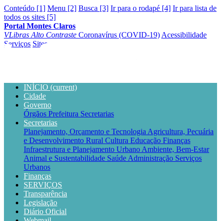
Conteúdo [1]
Menu [2]
Busca [3]
Ir para o rodapé [4]
Ir para lista de
todos os sites [5]
Portal Montes Claros
VLibras
Alto Contraste
Coronavírus (COVID-19)
Acessibilidade
Serviços
Sites
INÍCIO
(current)
Cidade
Governo
Órgãos
Prefeitura
Secretarias
Secretarias
Planejamento, Orçamento e Tecnologia
Agricultura, Pecuária
e Desenvolvimento Rural
Cultura
Educação
Finanças
Infraestrutura e Planejamento Urbano
Ambiente, Bem-Estar
Animal e Sustentabilidade
Saúde
Administração
Serviços
Urbanos
Finanças
SERVIÇOS
Transparência
Legislação
Diário Oficial
Webmail