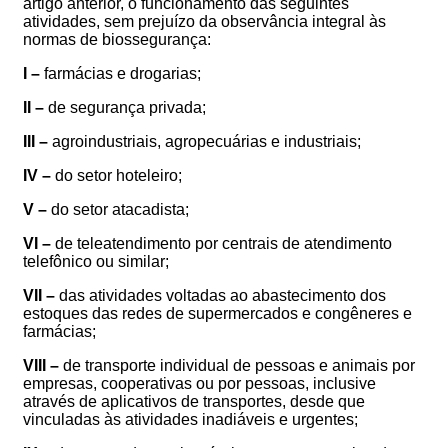
artigo anterior, o funcionamento das seguintes
atividades, sem prejuízo da observância integral às
normas de biossegurança:
I –
farmácias e drogarias;
II –
de segurança privada;
III –
agroindustriais, agropecuárias e industriais;
IV –
do setor hoteleiro;
V –
do setor atacadista;
VI –
de teleatendimento por centrais de atendimento
telefônico ou similar;
VII –
das atividades voltadas ao abastecimento dos
estoques das redes de supermercados e congêneres e
farmácias;
VIII –
de transporte individual de pessoas e animais por
empresas, cooperativas ou por pessoas, inclusive
através de aplicativos de transportes, desde que
vinculadas às atividades inadiáveis e urgentes;