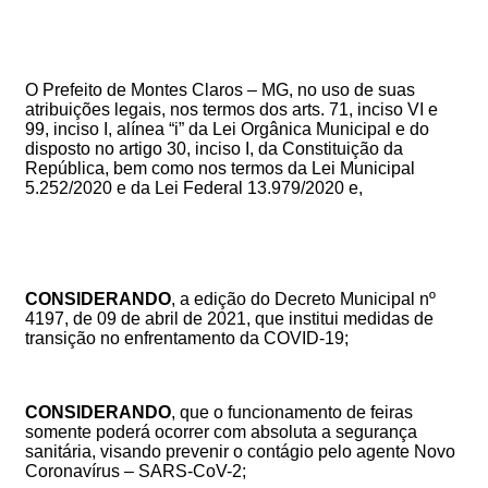
O Prefeito de Montes Claros – MG, no uso de suas
atribuições legais, nos termos dos arts. 71, inciso VI e
99, inciso I, alínea “i” da Lei Orgânica Municipal e do
disposto no artigo 30, inciso I, da Constituição da
República, bem como nos termos da Lei Municipal
5.252/2020 e da Lei Federal 13.979/2020 e,
CONSIDERANDO
, a edição do
Decreto Municipal nº
4197
, de 09 de abril de 2021, que i
nstitui medidas de
transição no enfrentamento da COVID-19;
CONSIDERANDO
,
que
o funcionamento de feiras
somente
poderá
ocorrer
com absoluta a segurança
sanitária,
visando
prevenir o contágio pelo agente Novo
Coronavírus – SARS-CoV-2;