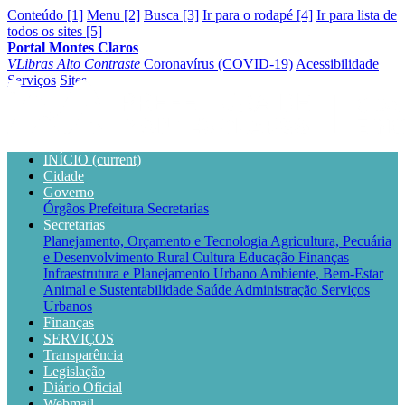
Conteúdo [1]
Menu [2]
Busca [3]
Ir para o rodapé [4]
Ir para lista de
todos os sites [5]
Portal Montes Claros
VLibras
Alto Contraste
Coronavírus (COVID-19)
Acessibilidade
Serviços
Sites
INÍCIO
(current)
Cidade
Governo
Órgãos
Prefeitura
Secretarias
Secretarias
Planejamento, Orçamento e Tecnologia
Agricultura, Pecuária
e Desenvolvimento Rural
Cultura
Educação
Finanças
Infraestrutura e Planejamento Urbano
Ambiente, Bem-Estar
Animal e Sustentabilidade
Saúde
Administração
Serviços
Urbanos
Finanças
SERVIÇOS
Transparência
Legislação
Diário Oficial
Webmail