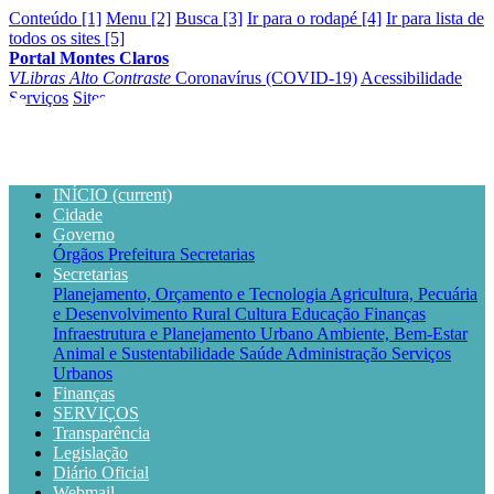
Conteúdo [1]
Menu [2]
Busca [3]
Ir para o rodapé [4]
Ir para lista de
todos os sites [5]
Portal Montes Claros
VLibras
Alto Contraste
Coronavírus (COVID-19)
Acessibilidade
Serviços
Sites
INÍCIO
(current)
Cidade
Governo
Órgãos
Prefeitura
Secretarias
Secretarias
Planejamento, Orçamento e Tecnologia
Agricultura, Pecuária
e Desenvolvimento Rural
Cultura
Educação
Finanças
Infraestrutura e Planejamento Urbano
Ambiente, Bem-Estar
Animal e Sustentabilidade
Saúde
Administração
Serviços
Urbanos
Finanças
SERVIÇOS
Transparência
Legislação
Diário Oficial
Webmail