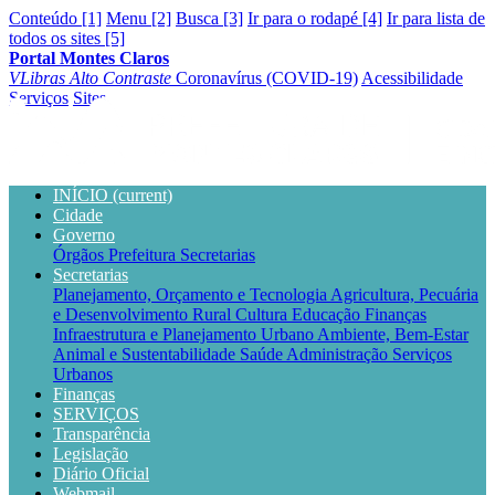
Conteúdo [1]
Menu [2]
Busca [3]
Ir para o rodapé [4]
Ir para lista de
todos os sites [5]
Portal Montes Claros
VLibras
Alto Contraste
Coronavírus (COVID-19)
Acessibilidade
Serviços
Sites
INÍCIO
(current)
Cidade
Governo
Órgãos
Prefeitura
Secretarias
Secretarias
Planejamento, Orçamento e Tecnologia
Agricultura, Pecuária
e Desenvolvimento Rural
Cultura
Educação
Finanças
Infraestrutura e Planejamento Urbano
Ambiente, Bem-Estar
Animal e Sustentabilidade
Saúde
Administração
Serviços
Urbanos
Finanças
SERVIÇOS
Transparência
Legislação
Diário Oficial
Webmail